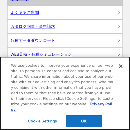
よくあるご質問
カタログ閲覧・資料請求
各種データダウンロード
WEB見積・各種シミュレーション
We use cookies to improve your experience on our web
交換用部品の購入
site, to personalize content and ads and to analyze our
traffic. We share information about your use of our web
修理・点検
site with our advertising and analytics partners, who ma
y combine it with other information that you have provi
ded to them or that they have collected from your use
お問い合わせ
of their services. Please click [Cookie Settings] to custo
mize your cookie settings on our website.
Privacy Poli
ログイン
cy
Cookie Settings
OK
建築・設計関係者様向けサイト