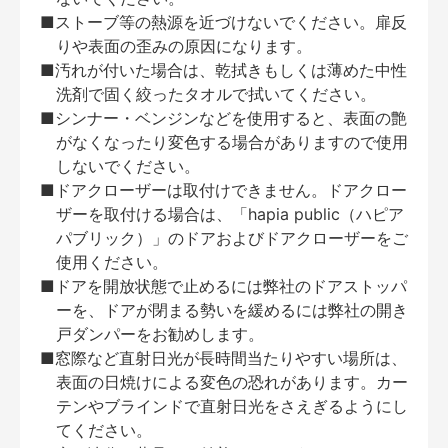
■ストーブ等の熱源を近づけないでください。扉反
りや表面の歪みの原因になります。
■汚れが付いた場合は、乾拭きもしくは薄めた中性
洗剤で固く絞ったタオルで拭いてください。
■シンナー・ベンジンなどを使用すると、表面の艶
がなくなったり変色する場合がありますので使用
しないでください。
■ドアクローザーは取付けできません。ドアクロー
ザーを取付ける場合は、「hapia public（ハピア
パブリック）」のドアおよびドアクローザーをご
使用ください。
■ドアを開放状態で止めるには弊社のドアストッパ
ーを、ドアが閉まる勢いを緩めるには弊社の開き
戸ダンパーをお勧めします。
■窓際など直射日光が長時間当たりやすい場所は、
表面の日焼けによる変色の恐れがあります。カー
テンやブラインドで直射日光をさえぎるようにし
てください。