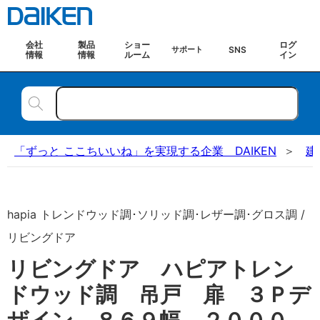
会社
製品
ショー
ログ
SNS
サポート
情報
情報
ルーム
イン
「ずっと ここちいいね」を実現する企業 DAIKEN
建
hapia トレンドウッド調･ソリッド調･レザー調･グロス調 /
リビングドア
リビングドア ハピアトレン
ドウッド調 吊戸 扉 ３Ｐデ