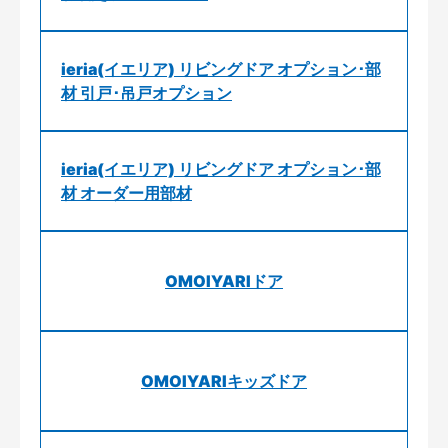
ieria(イエリア) リビングドア オプション･部
材 引戸･吊戸オプション
ieria(イエリア) リビングドア オプション･部
材 オーダー用部材
OMOIYARIドア
OMOIYARIキッズドア