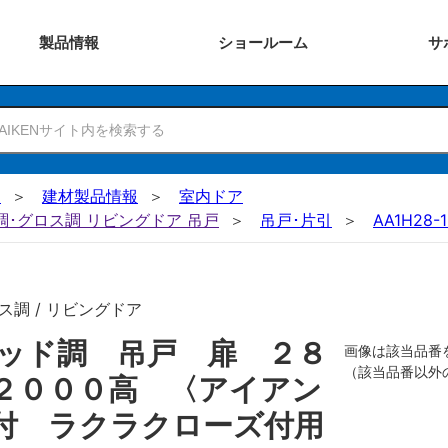
製品
情報
ショー
ルーム
サ
N
建材製品情報
室内ドア
ー調･グロス調 リビングドア 吊戸
吊戸･片引
AA1H28-
ス調 / リビングドア
ッド調 吊戸 扉 ２８
画像は該当品番
（該当品番以外
２０００高 〈アイアン
付 ラクラクローズ付用