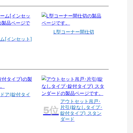
L型コーナー間仕切
ム[インセット]
ドア(錠付タイ
アウトセット吊戸･
片引(錠なしタイプ･
錠付タイプ) スタン
ダード