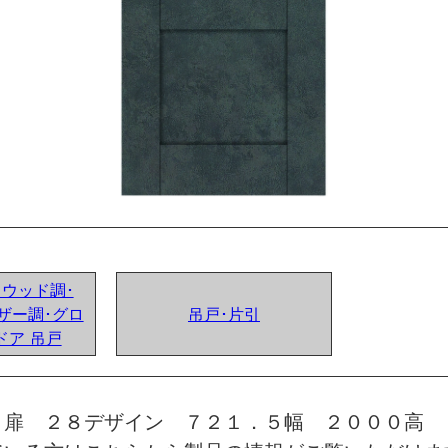
ンドウッド調･
ザー調･グロ
吊戸･片引
ドア 吊戸
 扉 ２８デザイン ７２１．５幅 ２０００高