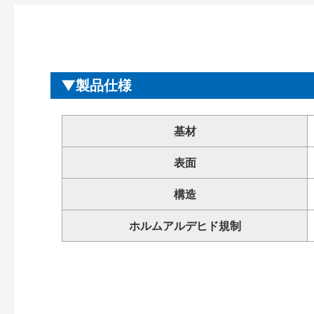
製品仕様
基材
表面
構造
ホルムアルデヒド規制