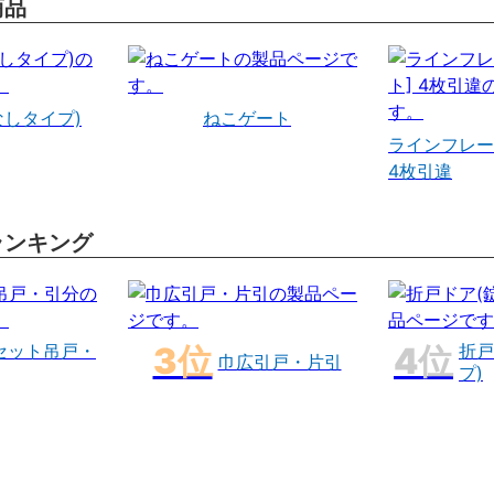
商品
なしタイプ)
ねこゲート
ラインフレー
4枚引違
ランキング
セット吊戸・
折戸
巾広引戸・片引
プ)