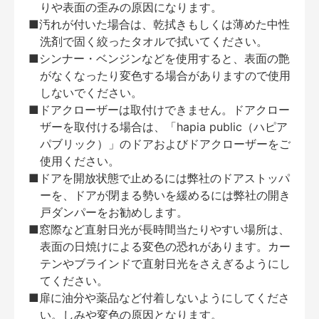
りや表面の歪みの原因になります。
■汚れが付いた場合は、乾拭きもしくは薄めた中性
洗剤で固く絞ったタオルで拭いてください。
■シンナー・ベンジンなどを使用すると、表面の艶
がなくなったり変色する場合がありますので使用
しないでください。
■ドアクローザーは取付けできません。ドアクロー
ザーを取付ける場合は、「hapia public（ハピア
パブリック）」のドアおよびドアクローザーをご
使用ください。
■ドアを開放状態で止めるには弊社のドアストッパ
ーを、ドアが閉まる勢いを緩めるには弊社の開き
戸ダンパーをお勧めします。
■窓際など直射日光が長時間当たりやすい場所は、
表面の日焼けによる変色の恐れがあります。カー
テンやブラインドで直射日光をさえぎるようにし
てください。
■扉に油分や薬品など付着しないようにしてくださ
い。しみや変色の原因となります。