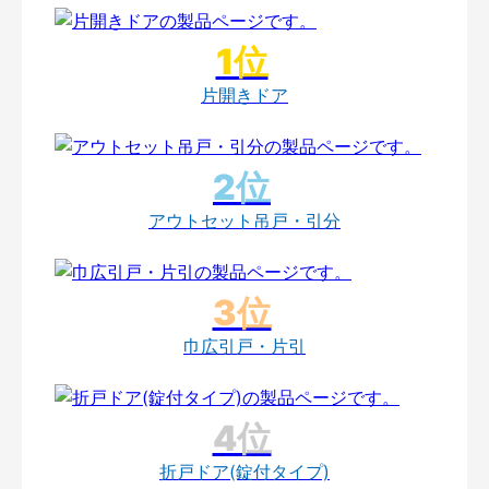
片開きドア
アウトセット吊戸・引分
巾広引戸・片引
折戸ドア(錠付タイプ)