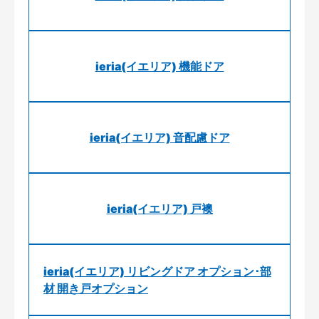
ieria(イエリア) 機能ドア
ieria(イエリア) 音配慮ドア
ieria(イエリア) 戸襖
ieria(イエリア) リビングドア オプション･部
材 開き戸オプション