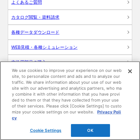
よくあるご質問
カタログ閲覧・資料請求
各種データダウンロード
WEB見積・各種シミュレーション
交換用部品の購入
We use cookies to improve your experience on our web
site, to personalize content and ads and to analyze our
修理・点検
traffic. We share information about your use of our web
site with our advertising and analytics partners, who ma
お問い合わせ
y combine it with other information that you have provi
ded to them or that they have collected from your use
ログイン
of their services. Please click [Cookie Settings] to custo
mize your cookie settings on our website.
Privacy Poli
cy
建築・設計関係者様向けサイト
Cookie Settings
OK
ユーザー登録サービス