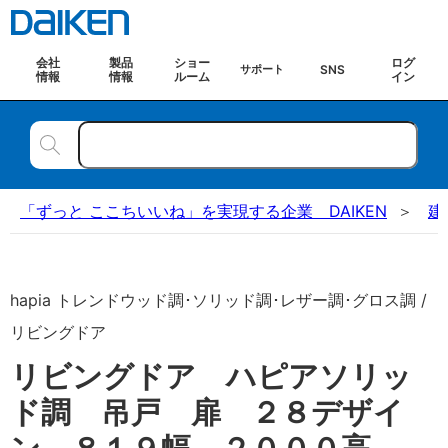
会社
製品
ショー
ログ
SNS
サポート
情報
情報
ルーム
イン
「ずっと ここちいいね」を実現する企業 DAIKEN
建
hapia トレンドウッド調･ソリッド調･レザー調･グロス調 /
リビングドア
リビングドア ハピアソリッ
ド調 吊戸 扉 ２８デザイ