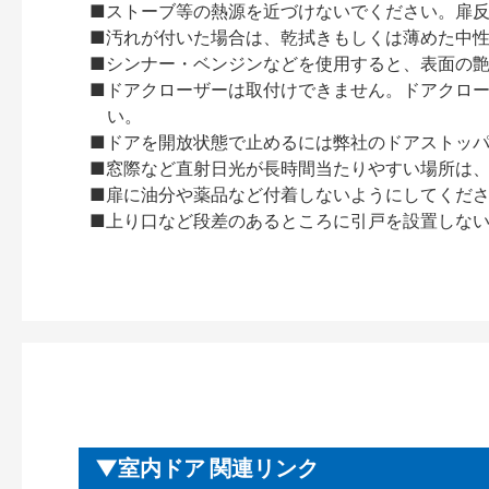
■ストーブ等の熱源を近づけないでください。扉
■汚れが付いた場合は、乾拭きもしくは薄めた中
■シンナー・ベンジンなどを使用すると、表面の
■ドアクローザーは取付けできません。ドアクローザー
い。
■ドアを開放状態で止めるには弊社のドアストッ
■窓際など直射日光が長時間当たりやすい場所は
■扉に油分や薬品など付着しないようにしてくだ
■上り口など段差のあるところに引戸を設置しな
室内ドア 関連リンク