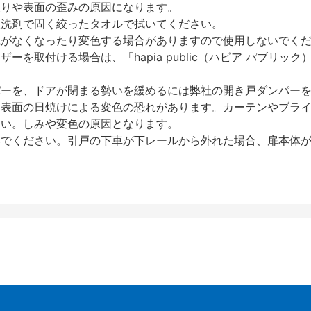
反りや表面の歪みの原因になります。
性洗剤で固く絞ったタオルで拭いてください。
艶がなくなったり変色する場合がありますので使用しないでく
を取付ける場合は、「hapia public（ハピア パブリ
パーを、ドアが閉まる勢いを緩めるには弊社の開き戸ダンパー
、表面の日焼けによる変色の恐れがあります。カーテンやブラ
さい。しみや変色の原因となります。
いでください。引戸の下車が下レールから外れた場合、扉本体