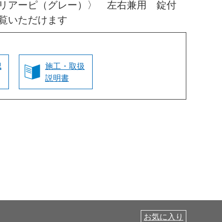
〈リアーピ（グレー）〉 左右兼用 錠付
覧いただけます
認
施工・取扱
説明書
お気に入り