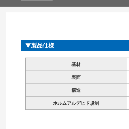
製品仕様
基材
表面
構造
ホルムアルデヒド規制