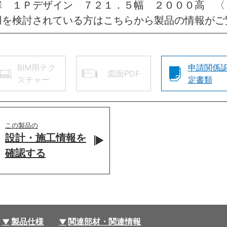
扉 １Ｐデザイン ７２１．５幅 ２０００高 
用を検討されている方はこちらから製品の情報がご
BIM用テク
申請関係
図面PDF
スチャー
定書類
この製品の
設計・施工情報を
確認する
製品仕様
関連部材・関連情報