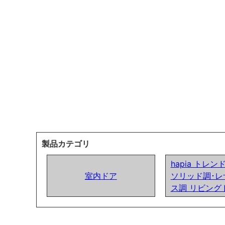
製品カテゴリ
hapia トレ
室内ドア
ソリッド調･レ
ス調 リビング