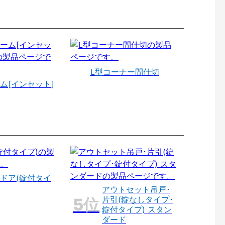
L型コーナー間仕切
ム[インセット]
ドア(錠付タイ
アウトセット吊戸･
片引(錠なしタイプ･
錠付タイプ) スタン
ダード