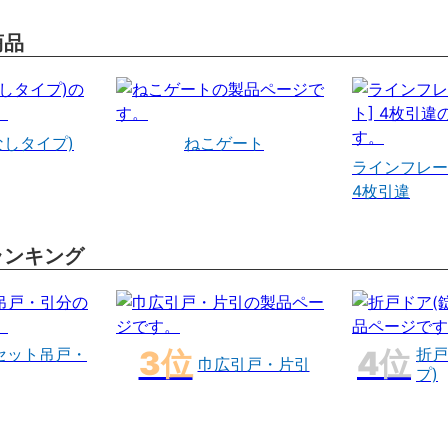
商品
なしタイプ)
ねこゲート
ラインフレー
4枚引違
ランキング
セット吊戸・
折戸
巾広引戸・片引
プ)