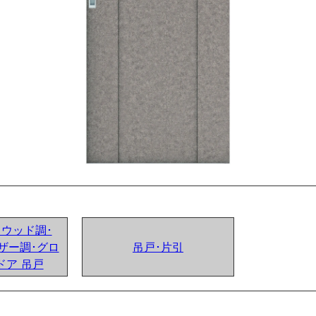
ンドウッド調･
ザー調･グロ
吊戸･片引
ドア 吊戸