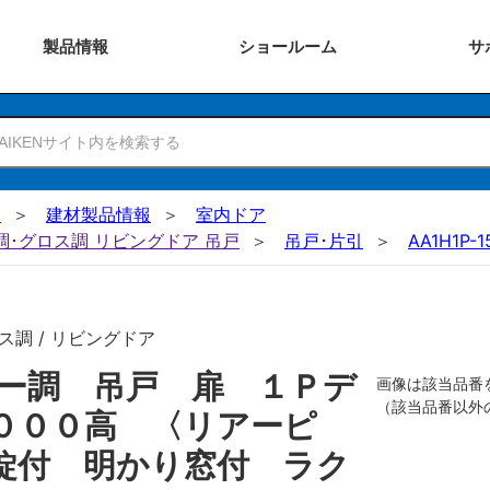
製品
情報
ショー
ルーム
サ
N
建材製品情報
室内ドア
ー調･グロス調 リビングドア 吊戸
吊戸･片引
AA1H1P-
ス調 / リビングドア
ー調 吊戸 扉 １Ｐデ
画像は該当品番
（該当品番以外
０００高 〈リアーピ
錠付 明かり窓付 ラク