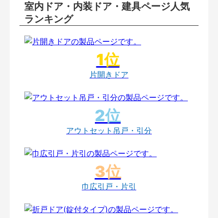
室内ドア・内装ドア・建具ページ人気
ランキング
片開きドア
アウトセット吊戸・引分
巾広引戸・片引