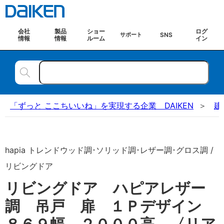
会社
製品
ショー
ログ
SNS
サポート
情報
情報
ルーム
イン
「ずっと ここちいいね」を実現する企業 DAIKEN
建
hapia トレンドウッド調･ソリッド調･レザー調･グロス調 /
リビングドア
リビングドア ハピアレザー
調 吊戸 扉 １Ｐデザイン