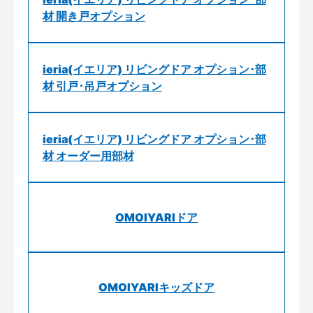
材 開き戸オプション
ieria(イエリア) リビングドア オプション･部
材 引戸･吊戸オプション
ieria(イエリア) リビングドア オプション･部
材 オーダー用部材
OMOIYARIドア
OMOIYARIキッズドア