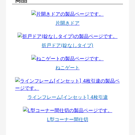
片開きドア
折戸ドア(錠なしタイプ)
ねこゲート
ラインフレーム[インセット] 4枚引違
L型コーナー間仕切