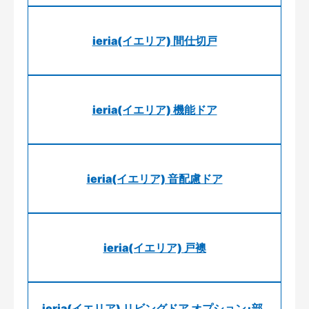
ieria(イエリア) 間仕切戸
ieria(イエリア) 機能ドア
ieria(イエリア) 音配慮ドア
ieria(イエリア) 戸襖
ieria(イエリア) リビングドア オプション･部