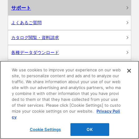
サポート
よくあるご質問
カタログ閲覧・資料請求
各種データダウンロード
WEB見積・各種シミュレーション
We use cookies to improve your experience on our web
site, to personalize content and ads and to analyze our
traffic. We share information about your use of our web
交換用部品の購入
site with our advertising and analytics partners, who ma
y combine it with other information that you have provi
修理・点検
ded to them or that they have collected from your use
of their services. Please click [Cookie Settings] to custo
mize your cookie settings on our website.
Privacy Poli
お問い合わせ
cy
ログイン
Cookie Settings
OK