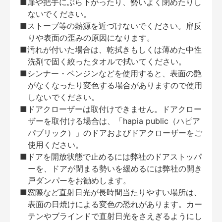
■扉や把手にぶら下がったり、勢いよく閉めたりし
ないでください。
■ストーブ等の熱源を近づけないでください。扉反
りや表面の歪みの原因になります。
■汚れが付いた場合は、乾拭きもしくは薄めた中性
洗剤で固く絞ったタオルで拭いてください。
■シンナー・ベンジンなどを使用すると、表面の艶
がなくなったり変色する場合がありますので使用
しないでください。
■ドアクローザーは取付けできません。ドアクロー
ザーを取付ける場合は、「hapia public（ハピア
パブリック）」のドアおよびドアクローザーをご
使用ください。
■ドアを開放状態で止めるには弊社のドアストッパ
ーを、ドアが閉まる勢いを緩めるには弊社の開き
戸ダンパーをお勧めします。
■窓際など直射日光が長時間当たりやすい場所は、
表面の日焼けによる変色の恐れがあります。カー
テンやブラインドで直射日光をさえぎるようにし