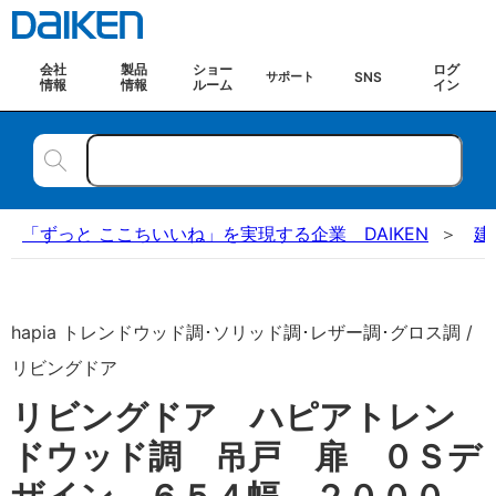
会社
製品
ショー
ログ
SNS
サポート
情報
情報
ルーム
イン
「ずっと ここちいいね」を実現する企業 DAIKEN
建
hapia トレンドウッド調･ソリッド調･レザー調･グロス調 /
リビングドア
リビングドア ハピアトレン
ドウッド調 吊戸 扉 ０Ｓデ