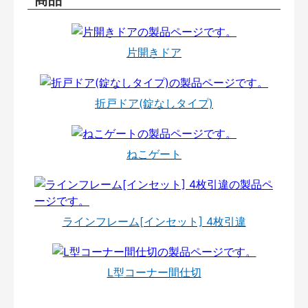
片開きドア
折戸ドア(錠なしタイプ)
ねこゲート
ラインフレーム[インセット] 4枚引違
L型コーナー間仕切