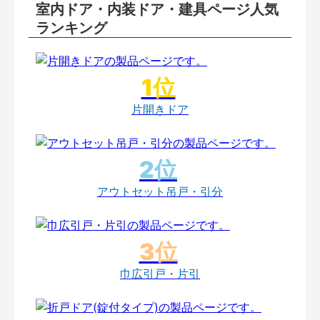
室内ドア・内装ドア・建具ページ人気
ランキング
片開きドア
アウトセット吊戸・引分
巾広引戸・片引