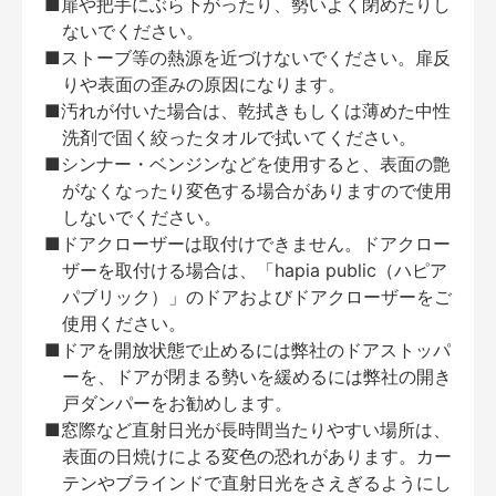
■扉や把手にぶら下がったり、勢いよく閉めたりし
ないでください。
■ストーブ等の熱源を近づけないでください。扉反
りや表面の歪みの原因になります。
■汚れが付いた場合は、乾拭きもしくは薄めた中性
洗剤で固く絞ったタオルで拭いてください。
■シンナー・ベンジンなどを使用すると、表面の艶
がなくなったり変色する場合がありますので使用
しないでください。
■ドアクローザーは取付けできません。ドアクロー
ザーを取付ける場合は、「hapia public（ハピア
パブリック）」のドアおよびドアクローザーをご
使用ください。
■ドアを開放状態で止めるには弊社のドアストッパ
ーを、ドアが閉まる勢いを緩めるには弊社の開き
戸ダンパーをお勧めします。
■窓際など直射日光が長時間当たりやすい場所は、
表面の日焼けによる変色の恐れがあります。カー
テンやブラインドで直射日光をさえぎるようにし