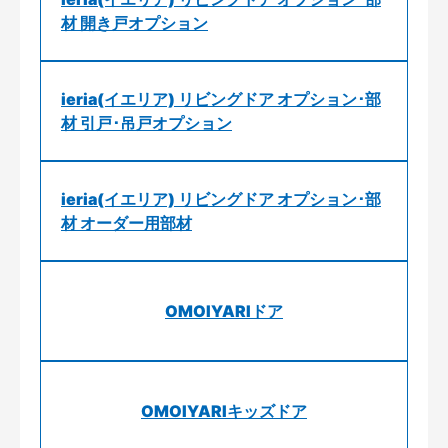
材 開き戸オプション
ieria(イエリア) リビングドア オプション･部
材 引戸･吊戸オプション
ieria(イエリア) リビングドア オプション･部
材 オーダー用部材
OMOIYARIドア
OMOIYARIキッズドア