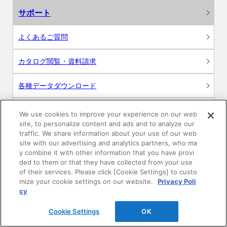
サポート
よくあるご質問
カタログ閲覧・資料請求
各種データダウンロード
WEB見積・各種シミュレーション
We use cookies to improve your experience on our web
site, to personalize content and ads and to analyze our
traffic. We share information about your use of our web
交換用部品の購入
site with our advertising and analytics partners, who ma
y combine it with other information that you have provi
修理・点検
ded to them or that they have collected from your use
of their services. Please click [Cookie Settings] to custo
mize your cookie settings on our website.
Privacy Poli
お問い合わせ
cy
ログイン
Cookie Settings
OK