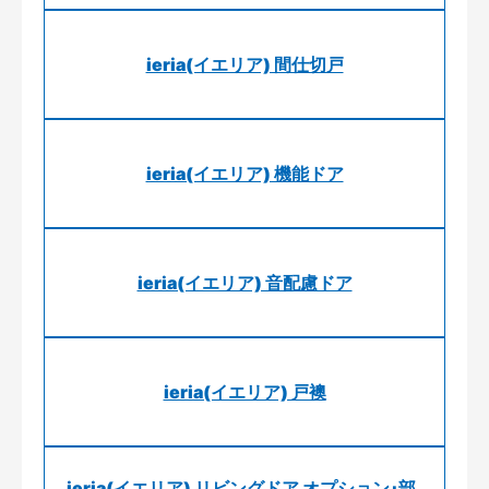
ieria(イエリア) 間仕切戸
ieria(イエリア) 機能ドア
ieria(イエリア) 音配慮ドア
ieria(イエリア) 戸襖
ieria(イエリア) リビングドア オプション･部