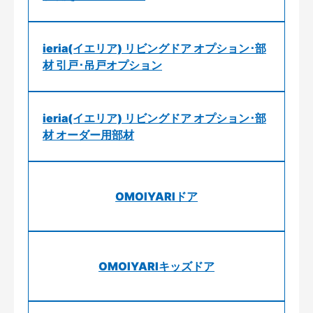
ieria(イエリア) リビングドア オプション･部
材 引戸･吊戸オプション
ieria(イエリア) リビングドア オプション･部
材 オーダー用部材
OMOIYARIドア
OMOIYARIキッズドア