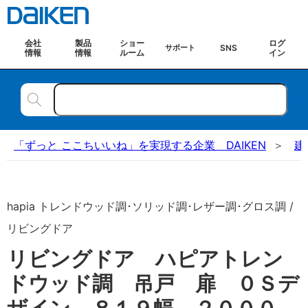
会社
製品
ショー
ログ
SNS
サポート
情報
情報
ルーム
イン
「ずっと ここちいいね」を実現する企業 DAIKEN
建
hapia トレンドウッド調･ソリッド調･レザー調･グロス調 /
リビングドア
リビングドア ハピアトレン
ドウッド調 吊戸 扉 ０Ｓデ