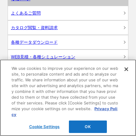
よくあるご質問
カタログ閲覧・資料請求
各種データダウンロード
WEB見積・各種シミュレーション
We use cookies to improve your experience on our web
交換用部品の購入
site, to personalize content and ads and to analyze our
traffic. We share information about your use of our web
修理・点検
site with our advertising and analytics partners, who ma
y combine it with other information that you have provi
ded to them or that they have collected from your use
お問い合わせ
of their services. Please click [Cookie Settings] to custo
mize your cookie settings on our website.
Privacy Poli
ログイン
cy
Cookie Settings
OK
建築・設計関係者様向けサイト