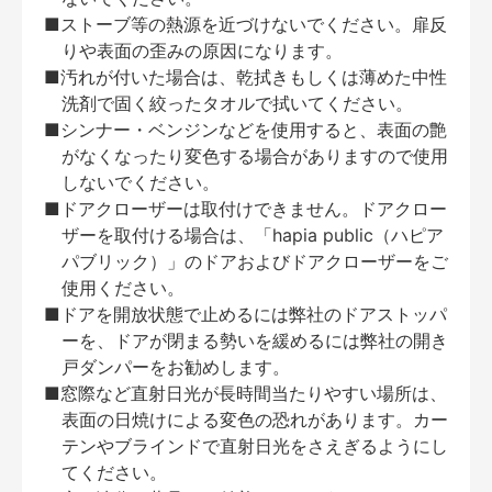
■ストーブ等の熱源を近づけないでください。扉反
りや表面の歪みの原因になります。
■汚れが付いた場合は、乾拭きもしくは薄めた中性
洗剤で固く絞ったタオルで拭いてください。
■シンナー・ベンジンなどを使用すると、表面の艶
がなくなったり変色する場合がありますので使用
しないでください。
■ドアクローザーは取付けできません。ドアクロー
ザーを取付ける場合は、「hapia public（ハピア
パブリック）」のドアおよびドアクローザーをご
使用ください。
■ドアを開放状態で止めるには弊社のドアストッパ
ーを、ドアが閉まる勢いを緩めるには弊社の開き
戸ダンパーをお勧めします。
■窓際など直射日光が長時間当たりやすい場所は、
表面の日焼けによる変色の恐れがあります。カー
テンやブラインドで直射日光をさえぎるようにし
てください。