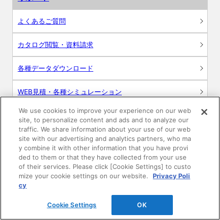
よくあるご質問
カタログ閲覧・資料請求
各種データダウンロード
WEB見積・各種シミュレーション
We use cookies to improve your experience on our web
交換用部品の購入
site, to personalize content and ads and to analyze our
traffic. We share information about your use of our web
修理・点検
site with our advertising and analytics partners, who ma
y combine it with other information that you have provi
ded to them or that they have collected from your use
お問い合わせ
of their services. Please click [Cookie Settings] to custo
mize your cookie settings on our website.
Privacy Poli
ログイン
cy
Cookie Settings
OK
建築・設計関係者様向けサイト