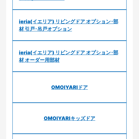
ieria(イエリア) リビングドア オプション･部
材 引戸･吊戸オプション
ieria(イエリア) リビングドア オプション･部
材 オーダー用部材
OMOIYARIドア
OMOIYARIキッズドア