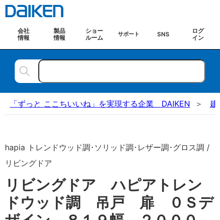
会社
製品
ショー
ログ
SNS
サポート
情報
情報
ルーム
イン
「ずっと ここちいいね」を実現する企業 DAIKEN
建
hapia トレンドウッド調･ソリッド調･レザー調･グロス調 /
リビングドア
リビングドア ハピアトレン
ドウッド調 吊戸 扉 ０Ｓデ