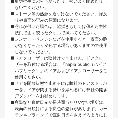
■扉や把手にぶら下がったり、勢いよく閉めたりし
ないでください。
■ストーブ等の熱源を近づけないでください。扉反
りや表面の歪みの原因になります。
■汚れが付いた場合は、乾拭きもしくは薄めた中性
洗剤で固く絞ったタオルで拭いてください。
■シンナー・ベンジンなどを使用すると、表面の艶
がなくなったり変色する場合がありますので使用
しないでください。
■ドアクローザーは取付けできません。ドアクロー
ザーを取付ける場合は、「hapia public（ハピア
パブリック）」のドアおよびドアクローザーをご
使用ください。
■ドアを開放状態で止めるには弊社のドアストッパ
ーを、ドアが閉まる勢いを緩めるには弊社の開き
戸ダンパーをお勧めします。
■窓際など直射日光が長時間当たりやすい場所は、
表面の日焼けによる変色の恐れがあります。カー
テンやブラインドで直射日光をさえぎるようにし