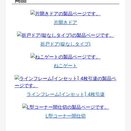
片開きドア
折戸ドア(錠なしタイプ)
ねこゲート
ラインフレーム[インセット] 4枚引違
L型コーナー間仕切