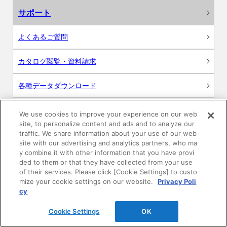
サポート
よくあるご質問
カタログ閲覧・資料請求
各種データダウンロード
WEB見積・各種シミュレーション
We use cookies to improve your experience on our web
site, to personalize content and ads and to analyze our
traffic. We share information about your use of our web
交換用部品の購入
site with our advertising and analytics partners, who ma
y combine it with other information that you have provi
修理・点検
ded to them or that they have collected from your use
of their services. Please click [Cookie Settings] to custo
mize your cookie settings on our website.
Privacy Poli
お問い合わせ
cy
ログイン
Cookie Settings
OK