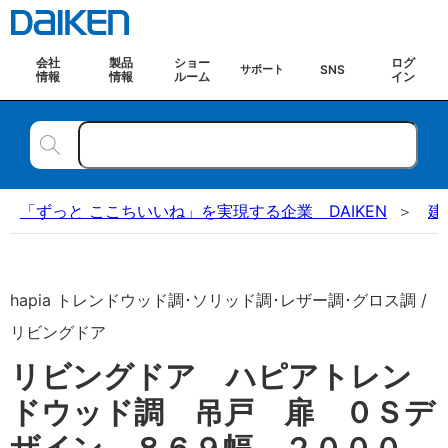
会社
製品
ショー
ログ
SNS
サポート
情報
情報
ルーム
イン
「ずっと ここちいいね」を実現する企業 DAIKEN
建
hapia トレンドウッド調･ソリッド調･レザー調･グロス調 /
リビングドア
リビングドア ハピアトレン
ドウッド調 吊戸 扉 ０Ｓデ