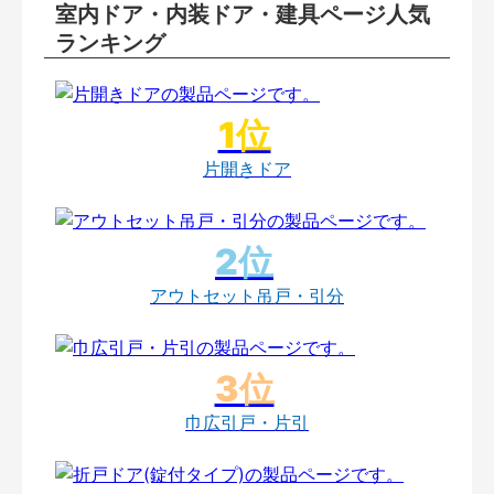
室内ドア・内装ドア・建具ページ人気
ランキング
片開きドア
アウトセット吊戸・引分
巾広引戸・片引