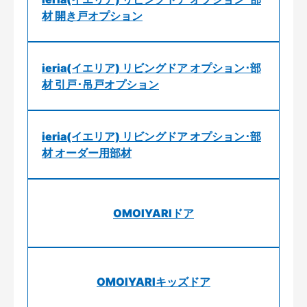
材 開き戸オプション
ieria(イエリア) リビングドア オプション･部
材 引戸･吊戸オプション
ieria(イエリア) リビングドア オプション･部
材 オーダー用部材
OMOIYARIドア
OMOIYARIキッズドア