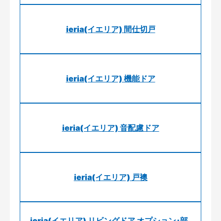
ieria(イエリア) 間仕切戸
ieria(イエリア) 機能ドア
ieria(イエリア) 音配慮ドア
ieria(イエリア) 戸襖
ieria(イエリア) リビングドア オプション･部