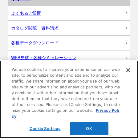
よくあるご質問
カタログ閲覧・資料請求
各種データダウンロード
WEB見積・各種シミュレーション
We use cookies to improve your experience on our web
交換用部品の購入
site, to personalize content and ads and to analyze our
traffic. We share information about your use of our web
修理・点検
site with our advertising and analytics partners, who ma
y combine it with other information that you have provi
ded to them or that they have collected from your use
お問い合わせ
of their services. Please click [Cookie Settings] to custo
mize your cookie settings on our website.
Privacy Poli
ログイン
cy
Cookie Settings
OK
建築・設計関係者様向けサイト