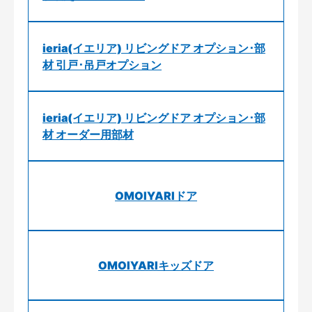
ieria(イエリア) リビングドア オプション･部
材 引戸･吊戸オプション
ieria(イエリア) リビングドア オプション･部
材 オーダー用部材
OMOIYARIドア
OMOIYARIキッズドア