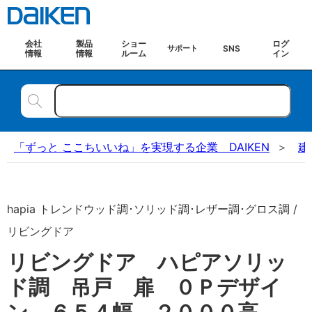
会社
製品
ショー
ログ
SNS
サポート
情報
情報
ルーム
イン
「ずっと ここちいいね」を実現する企業 DAIKEN
建
hapia トレンドウッド調･ソリッド調･レザー調･グロス調 /
リビングドア
リビングドア ハピアソリッ
ド調 吊戸 扉 ０Ｐデザイ