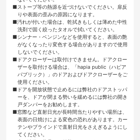
■ストーブ等の熱源を近づけないでください。扉反
りや表面の歪みの原因になります。
■汚れが付いた場合は、乾拭きもしくは薄めた中性
洗剤で固く絞ったタオルで拭いてください。
■シンナー・ベンジンなどを使用すると、表面の艶
がなくなったり変色する場合がありますので使用
しないでください。
■ドアクローザーは取付けできません。ドアクロー
ザーを取付ける場合は、「hapia public（ハピア
パブリック）」のドアおよびドアクローザーをご
使用ください。
■ドアを開放状態で止めるには弊社のドアストッパ
ーを、ドアが閉まる勢いを緩めるには弊社の開き
戸ダンパーをお勧めします。
■窓際など直射日光が長時間当たりやすい場所は、
表面の日焼けによる変色の恐れがあります。カー
テンやブラインドで直射日光をさえぎるようにし
てください。