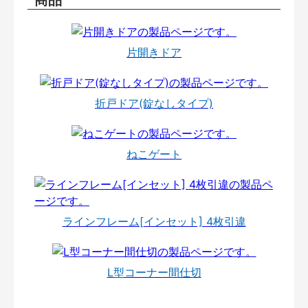
片開きドア
折戸ドア(錠なしタイプ)
ねこゲート
ラインフレーム[インセット] 4枚引違
L型コーナー間仕切