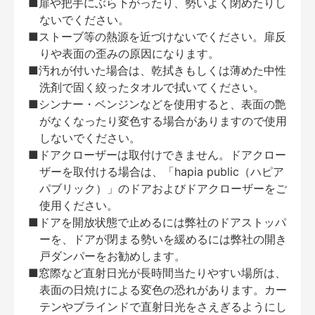
■扉や把手にぶら下がったり、勢いよく閉めたりし
ないでください。
■ストーブ等の熱源を近づけないでください。扉反
りや表面の歪みの原因になります。
■汚れが付いた場合は、乾拭きもしくは薄めた中性
洗剤で固く絞ったタオルで拭いてください。
■シンナー・ベンジンなどを使用すると、表面の艶
がなくなったり変色する場合がありますので使用
しないでください。
■ドアクローザーは取付けできません。ドアクロー
ザーを取付ける場合は、「hapia public（ハピア
パブリック）」のドアおよびドアクローザーをご
使用ください。
■ドアを開放状態で止めるには弊社のドアストッパ
ーを、ドアが閉まる勢いを緩めるには弊社の開き
戸ダンパーをお勧めします。
■窓際など直射日光が長時間当たりやすい場所は、
表面の日焼けによる変色の恐れがあります。カー
テンやブラインドで直射日光をさえぎるようにし