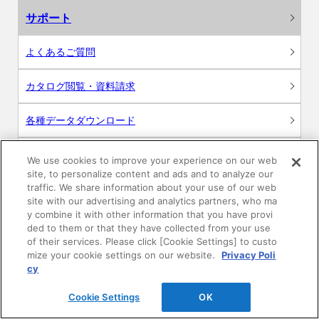
サポート
よくあるご質問
カタログ閲覧・資料請求
各種データダウンロード
WEB見積・各種シミュレーション
We use cookies to improve your experience on our web
site, to personalize content and ads and to analyze our
traffic. We share information about your use of our web
交換用部品の購入
site with our advertising and analytics partners, who ma
y combine it with other information that you have provi
修理・点検
ded to them or that they have collected from your use
of their services. Please click [Cookie Settings] to custo
mize your cookie settings on our website.
Privacy Poli
お問い合わせ
cy
ログイン
Cookie Settings
OK