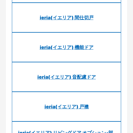
ieria(イエリア) 間仕切戸
ieria(イエリア) 機能ドア
ieria(イエリア) 音配慮ドア
ieria(イエリア) 戸襖
ieria(イエリア) リビングドア オプション･部