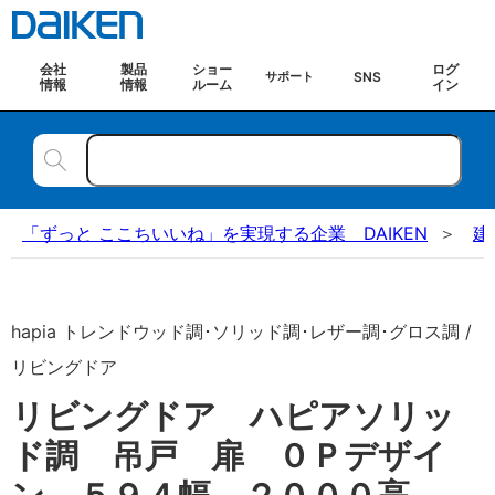
会社
製品
ショー
ログ
SNS
サポート
情報
情報
ルーム
イン
「ずっと ここちいいね」を実現する企業 DAIKEN
建
hapia トレンドウッド調･ソリッド調･レザー調･グロス調 /
リビングドア
リビングドア ハピアソリッ
ド調 吊戸 扉 ０Ｐデザイ