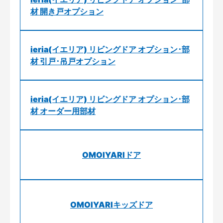
材 開き戸オプション
ieria(イエリア) リビングドア オプション･部
材 引戸･吊戸オプション
ieria(イエリア) リビングドア オプション･部
材 オーダー用部材
OMOIYARIドア
OMOIYARIキッズドア