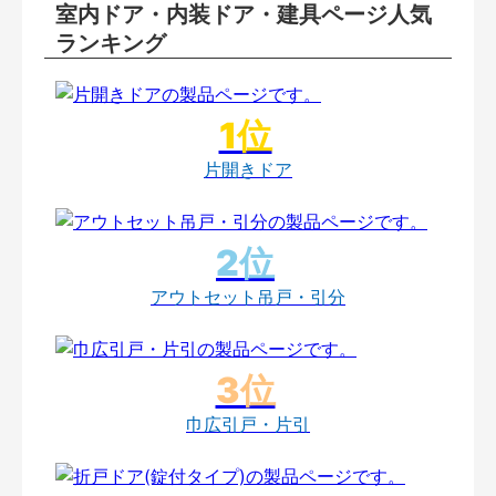
室内ドア・内装ドア・建具ページ人気
ランキング
片開きドア
アウトセット吊戸・引分
巾広引戸・片引