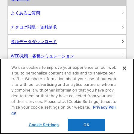
よくあるご質問
カタログ閲覧・資料請求
各種データダウンロード
WEB見積・各種シミュレーション
We use cookies to improve your experience on our web
交換用部品の購入
site, to personalize content and ads and to analyze our
traffic. We share information about your use of our web
修理・点検
site with our advertising and analytics partners, who ma
y combine it with other information that you have provi
ded to them or that they have collected from your use
お問い合わせ
of their services. Please click [Cookie Settings] to custo
mize your cookie settings on our website.
Privacy Poli
ログイン
cy
Cookie Settings
OK
建築・設計関係者様向けサイト