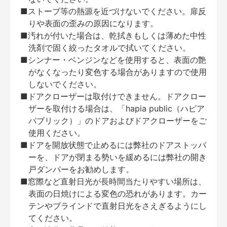
■ストーブ等の熱源を近づけないでください。扉反
りや表面の歪みの原因になります。
■汚れが付いた場合は、乾拭きもしくは薄めた中性
洗剤で固く絞ったタオルで拭いてください。
■シンナー・ベンジンなどを使用すると、表面の艶
がなくなったり変色する場合がありますので使用
しないでください。
■ドアクローザーは取付けできません。ドアクロー
ザーを取付ける場合は、「hapia public（ハピア
パブリック）」のドアおよびドアクローザーをご
使用ください。
■ドアを開放状態で止めるには弊社のドアストッパ
ーを、ドアが閉まる勢いを緩めるには弊社の開き
戸ダンパーをお勧めします。
■窓際など直射日光が長時間当たりやすい場所は、
表面の日焼けによる変色の恐れがあります。カー
テンやブラインドで直射日光をさえぎるようにし
てください。