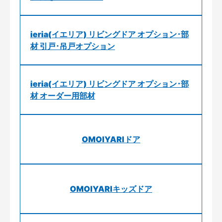
ieria(イエリア) リビングドア オプション･部
材 引戸･吊戸オプション
ieria(イエリア) リビングドア オプション･部
材 オーダー用部材
OMOIYARIドア
OMOIYARIキッズドア