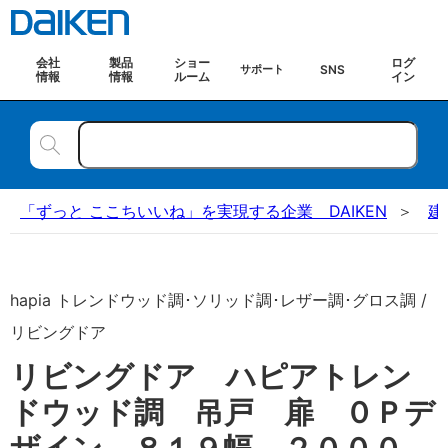
会社
製品
ショー
ログ
SNS
サポート
情報
情報
ルーム
イン
「ずっと ここちいいね」を実現する企業 DAIKEN
建
hapia トレンドウッド調･ソリッド調･レザー調･グロス調 /
リビングドア
リビングドア ハピアトレン
ドウッド調 吊戸 扉 ０Ｐデ