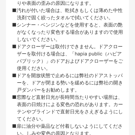
りや表面の歪みの原因になります。
■汚れが付いた場合は、乾拭きもしくは薄めた中性
洗剤で固く絞ったタオルで拭いてください。
■シンナー・ベンジンなどを使用すると、表面の艶
がなくなったり変色する場合がありますので使用
しないでください。
■ドアクローザーは取付けできません。ドアクロー
ザーを取付ける場合は、「hapia public（ハピア
パブリック）」のドアおよびドアクローザーをご
使用ください。
■ドアを開放状態で止めるには弊社のドアストッパ
ーを、ドアが閉まる勢いを緩めるには弊社の開き
戸ダンパーをお勧めします。
■窓際など直射日光が長時間当たりやすい場所は、
表面の日焼けによる変色の恐れがあります。カー
テンやブラインドで直射日光をさえぎるようにし
てください。
■扉に油分や薬品など付着しないようにしてくださ
い。しみや変色の原因となります。