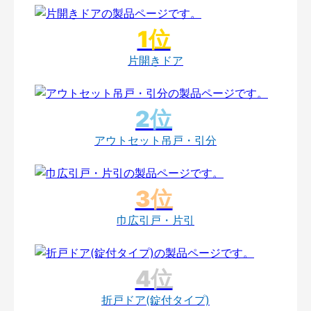
片開きドア
アウトセット吊戸・引分
巾広引戸・片引
折戸ドア(錠付タイプ)