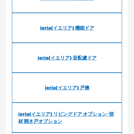
ieria(イエリア) 機能ドア
ieria(イエリア) 音配慮ドア
ieria(イエリア) 戸襖
ieria(イエリア) リビングドア オプション･部
材 開き戸オプション