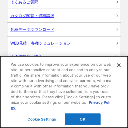
よくあるご質問
カタログ閲覧・資料請求
各種データダウンロード
WEB見積・各種シミュレーション
交換用部品の購入
We use cookies to improve your experience on our web
site, to personalize content and ads and to analyze our
修理・点検
traffic. We share information about your use of our web
site with our advertising and analytics partners, who ma
お問い合わせ
y combine it with other information that you have provi
ded to them or that they have collected from your use
ログイン
of their services. Please click [Cookie Settings] to custo
mize your cookie settings on our website.
Privacy Poli
cy
建築・設計関係者様向けサイト
Cookie Settings
OK
ユーザー登録サービス