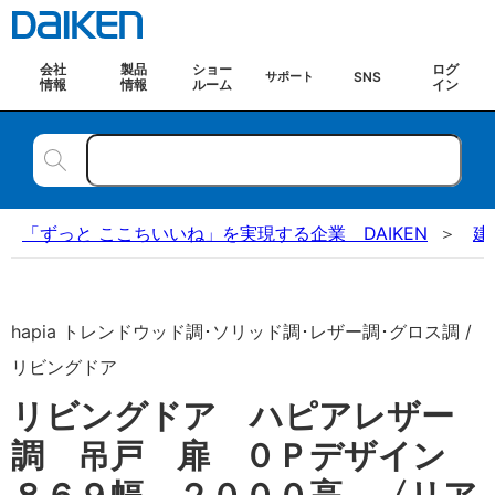
会社
製品
ショー
ログ
SNS
サポート
情報
情報
ルーム
イン
「ずっと ここちいいね」を実現する企業 DAIKEN
建
hapia トレンドウッド調･ソリッド調･レザー調･グロス調 /
リビングドア
リビングドア ハピアレザー
調 吊戸 扉 ０Ｐデザイン