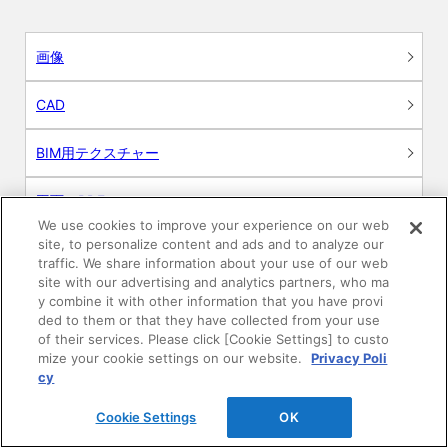
画像
CAD
BIM用テクスチャー
図面（PDF）
We use cookies to improve your experience on our web
site, to personalize content and ads and to analyze our
申請関係認定書類
traffic. We share information about your use of our web
site with our advertising and analytics partners, who ma
施工・取扱説明書
y combine it with other information that you have provi
ded to them or that they have collected from your use
of their services. Please click [Cookie Settings] to custo
動画
mize your cookie settings on our website.
Privacy Poli
cy
シミュレーションツール
Cookie Settings
OK
24時間換気システム〈エアスマート〉