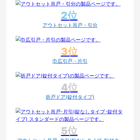
アウトセット吊戸・引分
巾広引戸・片引
折戸ドア(錠付タイプ)