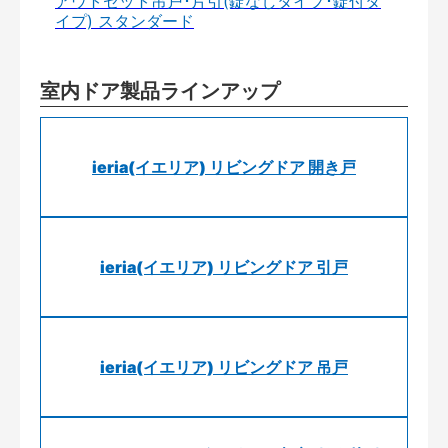
アウトセット吊戸･片引(錠なしタイプ･錠付タ
イプ) スタンダード
室内ドア製品ラインアップ
ieria(イエリア) リビングドア 開き戸
ieria(イエリア) リビングドア 引戸
ieria(イエリア) リビングドア 吊戸