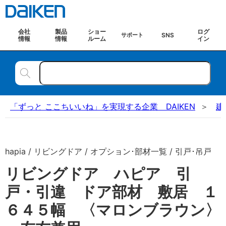
会社
製品
ショー
ログ
SNS
サポート
情報
情報
ルーム
イン
「ずっと ここちいいね」を実現する企業 DAIKEN
建
hapia / リビングドア / オプション･部材一覧 / 引戸･吊戸
リビングドア ハピア 引
戸・引違 ドア部材 敷居 １
６４５幅 〈マロンブラウン〉