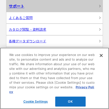
サポート
よくあるご質問
カタログ閲覧・資料請求
各種データダウンロード
WEB見積・各種シミュレーション
We use cookies to improve your experience on our web
site, to personalize content and ads and to analyze our
traffic. We share information about your use of our web
交換用部品の購入
site with our advertising and analytics partners, who ma
y combine it with other information that you have provi
修理・点検
ded to them or that they have collected from your use
of their services. Please click [Cookie Settings] to custo
mize your cookie settings on our website.
Privacy Poli
お問い合わせ
cy
ログイン
Cookie Settings
OK