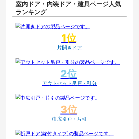
室内ドア・内装ドア・建具ページ人気
ランキング
片開きドア
アウトセット吊戸・引分
巾広引戸・片引