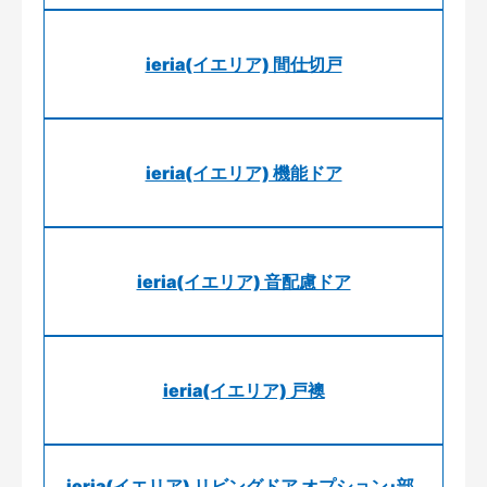
ieria(イエリア) 間仕切戸
ieria(イエリア) 機能ドア
ieria(イエリア) 音配慮ドア
ieria(イエリア) 戸襖
ieria(イエリア) リビングドア オプション･部