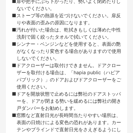
■扉や把手にぶら下がったり、勢いよく閉めたりし
ないでください。
■ストーブ等の熱源を近づけないでください。扉反
りや表面の歪みの原因になります。
■汚れが付いた場合は、乾拭きもしくは薄めた中性
洗剤で固く絞ったタオルで拭いてください。
■シンナー・ベンジンなどを使用すると、表面の艶
がなくなったり変色する場合がありますので使用
しないでください。
■ドアクローザーは取付けできません。ドアクロー
ザーを取付ける場合は、「hapia public（ハピア
パブリック）」のドアおよびドアクローザーをご
使用ください。
■ドアを開放状態で止めるには弊社のドアストッパ
ーを、ドアが閉まる勢いを緩めるには弊社の開き
戸ダンパーをお勧めします。
■窓際など直射日光が長時間当たりやすい場所は、
表面の日焼けによる変色の恐れがあります。カー
テンやブラインドで直射日光をさえぎるようにし