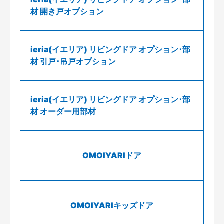
材 開き戸オプション
ieria(イエリア) リビングドア オプション･部
材 引戸･吊戸オプション
ieria(イエリア) リビングドア オプション･部
材 オーダー用部材
OMOIYARIドア
OMOIYARIキッズドア