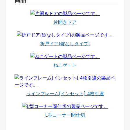
片開きドア
折戸ドア(錠なしタイプ)
ねこゲート
ラインフレーム[インセット] 4枚引違
L型コーナー間仕切