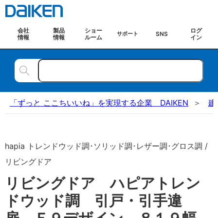
会社
製品
ショー
ログ
SNS
サポート
情報
情報
ルーム
イン
「ずっと ここちいいね」を実現する企業 DAIKEN
建
hapia トレンドウッド調･ソリッド調･レザー調･グロス調 /
リビングドア
リビングドア ハピアトレン
ドウッド調 引戸・引手違