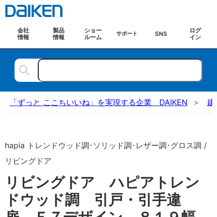
会社
製品
ショー
ログ
SNS
サポート
情報
情報
ルーム
イン
「ずっと ここちいいね」を実現する企業 DAIKEN
建
hapia トレンドウッド調･ソリッド調･レザー調･グロス調 /
リビングドア
リビングドア ハピアトレン
ドウッド調 引戸・引手違