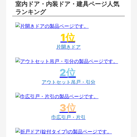
室内ドア・内装ドア・建具ページ人気
ランキング
片開きドア
アウトセット吊戸・引分
巾広引戸・片引