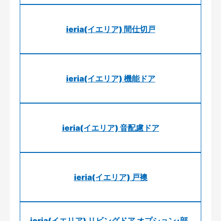
ieria(イエリア) 間仕切戸
ieria(イエリア) 機能ドア
ieria(イエリア) 音配慮ドア
ieria(イエリア) 戸襖
ieria(イエリア) リビングドア オプション･部