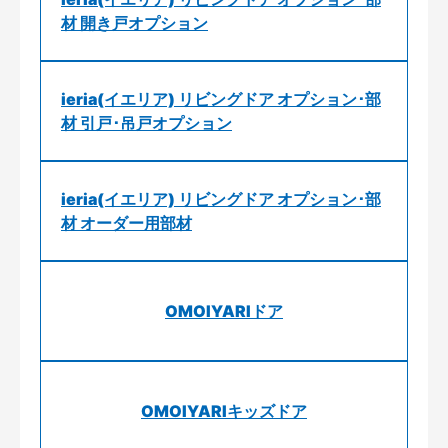
材 開き戸オプション
ieria(イエリア) リビングドア オプション･部
材 引戸･吊戸オプション
ieria(イエリア) リビングドア オプション･部
材 オーダー用部材
OMOIYARIドア
OMOIYARIキッズドア