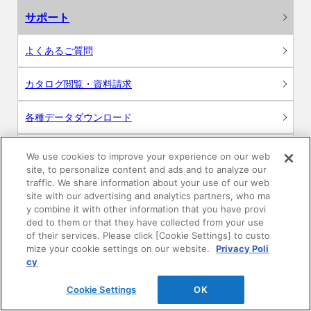
サポート
よくあるご質問
カタログ閲覧・資料請求
各種データダウンロード
WEB見積・各種シミュレーション
We use cookies to improve your experience on our web
site, to personalize content and ads and to analyze our
traffic. We share information about your use of our web
交換用部品の購入
site with our advertising and analytics partners, who ma
y combine it with other information that you have provi
修理・点検
ded to them or that they have collected from your use
of their services. Please click [Cookie Settings] to custo
mize your cookie settings on our website.
Privacy Poli
お問い合わせ
cy
ログイン
Cookie Settings
OK