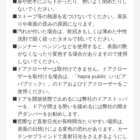
■扉や把手にぶら下がったり、勢いよく閉めたりし
ないでください。
■ストーブ等の熱源を近づけないでください。扉反
りや表面の歪みの原因になります。
■汚れが付いた場合は、乾拭きもしくは薄めた中性
洗剤で固く絞ったタオルで拭いてください。
■シンナー・ベンジンなどを使用すると、表面の艶
がなくなったり変色する場合がありますので使用
しないでください。
■ドアクローザーは取付けできません。ドアクロー
ザーを取付ける場合は、「hapia public（ハピア
パブリック）」のドアおよびドアクローザーをご
使用ください。
■ドアを開放状態で止めるには弊社のドアストッパ
ーを、ドアが閉まる勢いを緩めるには弊社の開き
戸ダンパーをお勧めします。
■窓際など直射日光が長時間当たりやすい場所は、
表面の日焼けによる変色の恐れがあります。カー
テンやブラインドで直射日光をさえぎるようにし