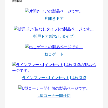
片開きドア
折戸ドア(錠なしタイプ)
ねこゲート
ラインフレーム[インセット] 4枚引違
L型コーナー間仕切