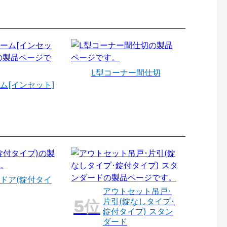
L型コーナー間仕切
ム[インセット]
ドア(錠付タイ
アウトセット吊戸･
片引(錠なしタイプ･
錠付タイプ) スタン
ダード