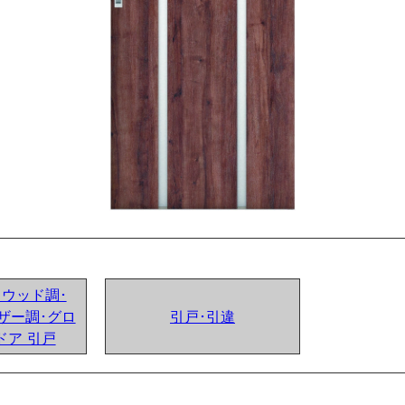
ンドウッド調･
ザー調･グロ
引戸･引違
ドア 引戸