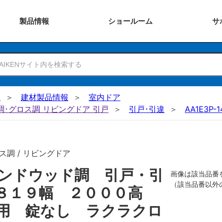
製品
情報
ショー
ルーム
サ
N
建材製品情報
室内ドア
ー調･グロス調 リビングドア 引戸
引戸･引違
AA1E3P-
ス調 / リビングドア
ンドウッド調 引戸・引
画像は該当品番
（該当品番以外
 ８１９幅 ２０００高
用 錠なし ラクラクロ