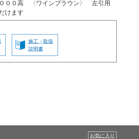
２０００高 〈ワインブラウン〉 左引用
だけます
認
施工・取扱
説明書
お気に入り