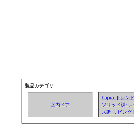
製品カテゴリ
hapia トレ
室内ドア
ソリッド調･レ
ス調 リビング