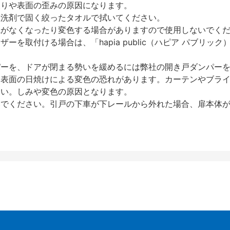
反りや表面の歪みの原因になります。
性洗剤で固く絞ったタオルで拭いてください。
艶がなくなったり変色する場合がありますので使用しないでく
を取付ける場合は、「hapia public（ハピア パブリ
パーを、ドアが閉まる勢いを緩めるには弊社の開き戸ダンパー
、表面の日焼けによる変色の恐れがあります。カーテンやブラ
さい。しみや変色の原因となります。
いでください。引戸の下車が下レールから外れた場合、扉本体