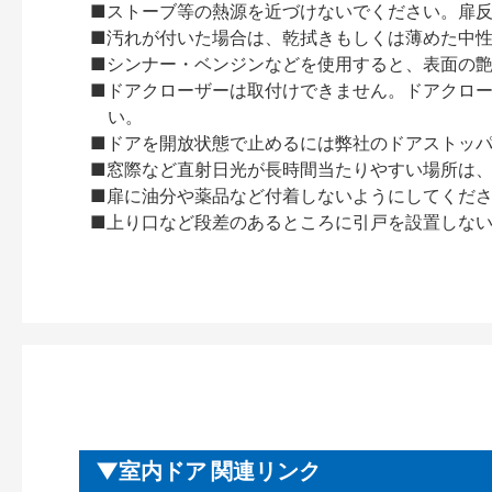
■ストーブ等の熱源を近づけないでください。扉
■汚れが付いた場合は、乾拭きもしくは薄めた中
■シンナー・ベンジンなどを使用すると、表面の
■ドアクローザーは取付けできません。ドアクローザー
い。
■ドアを開放状態で止めるには弊社のドアストッ
■窓際など直射日光が長時間当たりやすい場所は
■扉に油分や薬品など付着しないようにしてくだ
■上り口など段差のあるところに引戸を設置しな
室内ドア 関連リンク