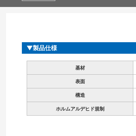
製品仕様
基材
表面
構造
ホルムアルデヒド規制