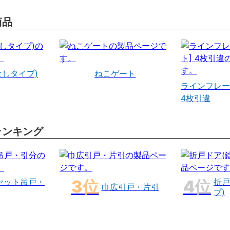
商品
なしタイプ)
ねこゲート
ラインフレー
4枚引違
ランキング
セット吊戸・
折戸
巾広引戸・片引
プ)