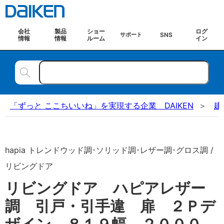
会社
製品
ショー
ログ
SNS
サポート
情報
情報
ルーム
イン
「ずっと ここちいいね」を実現する企業 DAIKEN
建
hapia トレンドウッド調･ソリッド調･レザー調･グロス調 /
リビングドア
リビングドア ハピアレザー
調 引戸・引手違 扉 ２Ｐデ