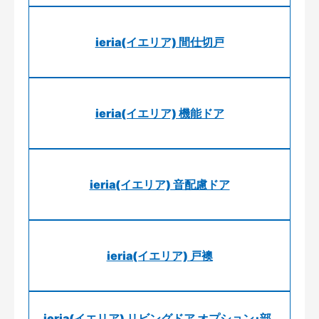
ieria(イエリア) 間仕切戸
ieria(イエリア) 機能ドア
ieria(イエリア) 音配慮ドア
ieria(イエリア) 戸襖
ieria(イエリア) リビングドア オプション･部