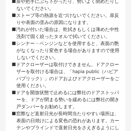
■扉や把手にぶら下がったり、勢いよく閉めたりし
ないでください。
■ストーブ等の熱源を近づけないでください。扉反
りや表面の歪みの原因になります。
■汚れが付いた場合は、乾拭きもしくは薄めた中性
洗剤で固く絞ったタオルで拭いてください。
■シンナー・ベンジンなどを使用すると、表面の艶
がなくなったり変色する場合がありますので使用
しないでください。
■ドアクローザーは取付けできません。ドアクロー
ザーを取付ける場合は、「hapia public（ハピア
パブリック）」のドアおよびドアクローザーをご
使用ください。
■ドアを開放状態で止めるには弊社のドアストッパ
ーを、ドアが閉まる勢いを緩めるには弊社の開き
戸ダンパーをお勧めします。
■窓際など直射日光が長時間当たりやすい場所は、
表面の日焼けによる変色の恐れがあります。カー
テンやブラインドで直射日光をさえぎるようにし