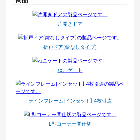
片開きドア
折戸ドア(錠なしタイプ)
ねこゲート
ラインフレーム[インセット] 4枚引違
L型コーナー間仕切