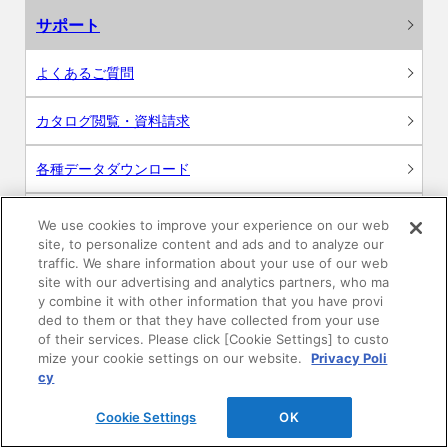
サポート
よくあるご質問
カタログ閲覧・資料請求
各種データダウンロード
WEB見積・各種シミュレーション
We use cookies to improve your experience on our web
site, to personalize content and ads and to analyze our
traffic. We share information about your use of our web
交換用部品の購入
site with our advertising and analytics partners, who ma
y combine it with other information that you have provi
修理・点検
ded to them or that they have collected from your use
of their services. Please click [Cookie Settings] to custo
mize your cookie settings on our website.
Privacy Poli
お問い合わせ
cy
ログイン
Cookie Settings
OK