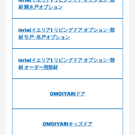
材 開き戸オプション
ieria(イエリア) リビングドア オプション･部
材 引戸･吊戸オプション
ieria(イエリア) リビングドア オプション･部
材 オーダー用部材
OMOIYARIドア
OMOIYARIキッズドア