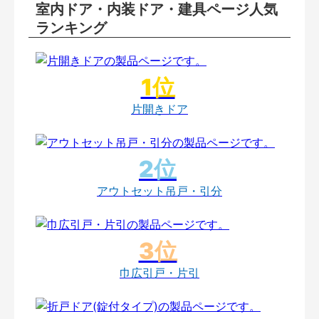
室内ドア・内装ドア・建具ページ人気
ランキング
片開きドア
アウトセット吊戸・引分
巾広引戸・片引