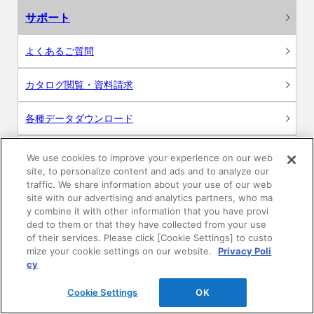
サポート
よくあるご質問
カタログ閲覧・資料請求
各種データダウンロード
WEB見積・各種シミュレーション
We use cookies to improve your experience on our web
site, to personalize content and ads and to analyze our
traffic. We share information about your use of our web
交換用部品の購入
site with our advertising and analytics partners, who ma
y combine it with other information that you have provi
修理・点検
ded to them or that they have collected from your use
of their services. Please click [Cookie Settings] to custo
mize your cookie settings on our website.
Privacy Poli
お問い合わせ
cy
ログイン
Cookie Settings
OK