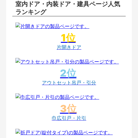
室内ドア・内装ドア・建具ページ人気
ランキング
片開きドア
アウトセット吊戸・引分
巾広引戸・片引