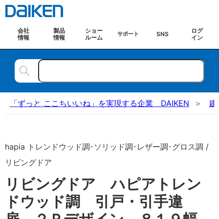
会社
製品
ショー
ログ
SNS
サポート
情報
情報
ルーム
イン
「ずっと ここちいいね」を実現する企業 DAIKEN
建
hapia トレンドウッド調･ソリッド調･レザー調･グロス調 /
リビングドア
リビングドア ハピアトレン
ドウッド調 引戸・引手違