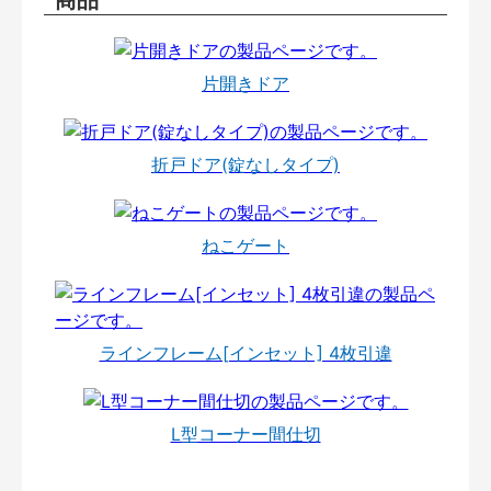
片開きドア
折戸ドア(錠なしタイプ)
ねこゲート
ラインフレーム[インセット] 4枚引違
L型コーナー間仕切