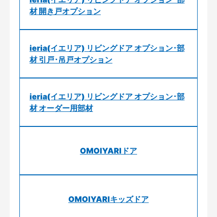
材 開き戸オプション
ieria(イエリア) リビングドア オプション･部
材 引戸･吊戸オプション
ieria(イエリア) リビングドア オプション･部
材 オーダー用部材
OMOIYARIドア
OMOIYARIキッズドア