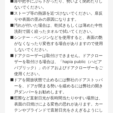
■扉や把手にぶら下がったり、勢いよく閉めたりし
ないでください。
■ストーブ等の熱源を近づけないでください。扉反
りや表面の歪みの原因になります。
■汚れが付いた場合は、乾拭きもしくは薄めた中性
洗剤で固く絞ったタオルで拭いてください。
■シンナー・ベンジンなどを使用すると、表面の艶
がなくなったり変色する場合がありますので使用
しないでください。
■ドアクローザーは取付けできません。ドアクロー
ザーを取付ける場合は、「hapia public（ハピア
パブリック）」のドアおよびドアクローザーをご
使用ください。
■ドアを開放状態で止めるには弊社のドアストッパ
ーを、ドアが閉まる勢いを緩めるには弊社の開き
戸ダンパーをお勧めします。
■窓際など直射日光が長時間当たりやすい場所は、
表面の日焼けによる変色の恐れがあります。カー
テンやブラインドで直射日光をさえぎるようにし