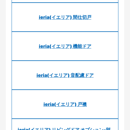
ieria(イエリア) 間仕切戸
ieria(イエリア) 機能ドア
ieria(イエリア) 音配慮ドア
ieria(イエリア) 戸襖
ieria(イエリア) リビングドア オプション･部