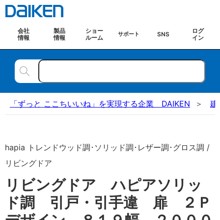
会社
製品
ショー
ログ
SNS
サポート
情報
情報
ルーム
イン
「ずっと ここちいいね」を実現する企業 DAIKEN
建
hapia トレンドウッド調･ソリッド調･レザー調･グロス調 /
リビングドア
リビングドア ハピアソリッ
ド調 引戸・引手違 扉 ２Ｐ