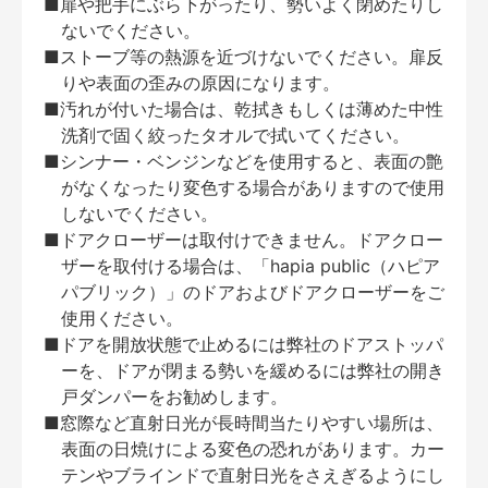
■扉や把手にぶら下がったり、勢いよく閉めたりし
ないでください。
■ストーブ等の熱源を近づけないでください。扉反
りや表面の歪みの原因になります。
■汚れが付いた場合は、乾拭きもしくは薄めた中性
洗剤で固く絞ったタオルで拭いてください。
■シンナー・ベンジンなどを使用すると、表面の艶
がなくなったり変色する場合がありますので使用
しないでください。
■ドアクローザーは取付けできません。ドアクロー
ザーを取付ける場合は、「hapia public（ハピア
パブリック）」のドアおよびドアクローザーをご
使用ください。
■ドアを開放状態で止めるには弊社のドアストッパ
ーを、ドアが閉まる勢いを緩めるには弊社の開き
戸ダンパーをお勧めします。
■窓際など直射日光が長時間当たりやすい場所は、
表面の日焼けによる変色の恐れがあります。カー
テンやブラインドで直射日光をさえぎるようにし