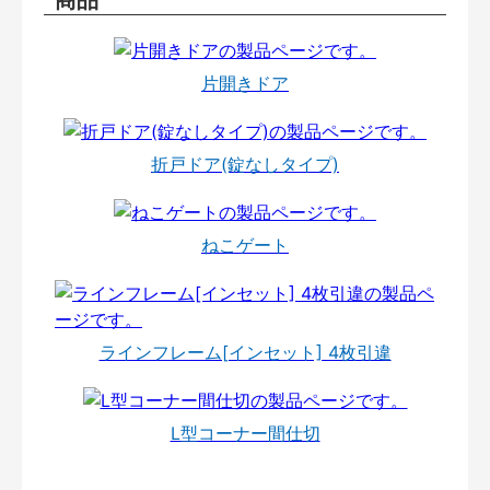
片開きドア
折戸ドア(錠なしタイプ)
ねこゲート
ラインフレーム[インセット] 4枚引違
L型コーナー間仕切