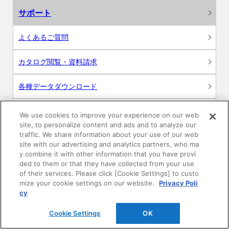
サポート
よくあるご質問
カタログ閲覧・資料請求
各種データダウンロード
WEB見積・各種シミュレーション
We use cookies to improve your experience on our web
site, to personalize content and ads and to analyze our
traffic. We share information about your use of our web
交換用部品の購入
site with our advertising and analytics partners, who ma
y combine it with other information that you have provi
修理・点検
ded to them or that they have collected from your use
of their services. Please click [Cookie Settings] to custo
mize your cookie settings on our website.
Privacy Poli
お問い合わせ
cy
ログイン
Cookie Settings
OK