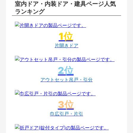
室内ドア・内装ドア・建具ページ人気
ランキング
片開きドア
アウトセット吊戸・引分
巾広引戸・片引