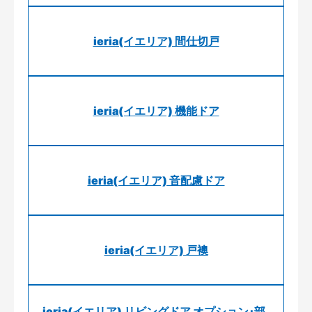
ieria(イエリア) 間仕切戸
ieria(イエリア) 機能ドア
ieria(イエリア) 音配慮ドア
ieria(イエリア) 戸襖
ieria(イエリア) リビングドア オプション･部