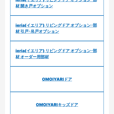
材 開き戸オプション
ieria(イエリア) リビングドア オプション･部
材 引戸･吊戸オプション
ieria(イエリア) リビングドア オプション･部
材 オーダー用部材
OMOIYARIドア
OMOIYARIキッズドア