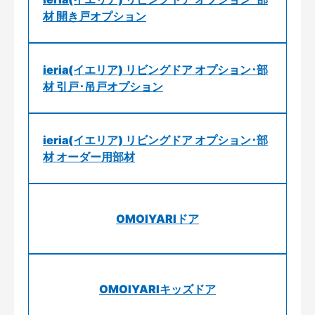
材 開き戸オプション
ieria(イエリア) リビングドア オプション･部
材 引戸･吊戸オプション
ieria(イエリア) リビングドア オプション･部
材 オーダー用部材
OMOIYARIドア
OMOIYARIキッズドア