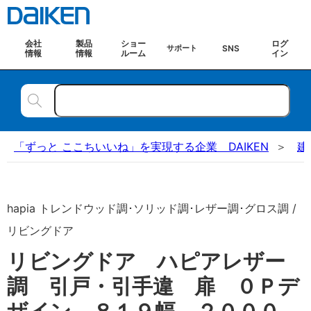
会社
製品
ショー
ログ
SNS
サポート
情報
情報
ルーム
イン
「ずっと ここちいいね」を実現する企業 DAIKEN
建
hapia トレンドウッド調･ソリッド調･レザー調･グロス調 /
リビングドア
リビングドア ハピアレザー
調 引戸・引手違 扉 ０Ｐデ