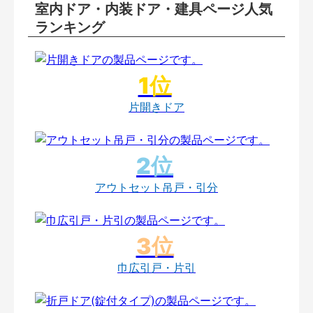
室内ドア・内装ドア・建具ページ人気
ランキング
片開きドア
アウトセット吊戸・引分
巾広引戸・片引