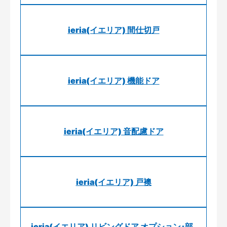
ieria(イエリア) 間仕切戸
ieria(イエリア) 機能ドア
ieria(イエリア) 音配慮ドア
ieria(イエリア) 戸襖
ieria(イエリア) リビングドア オプション･部