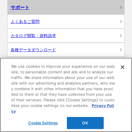
サポート
よくあるご質問
カタログ閲覧・資料請求
各種データダウンロード
WEB見積・各種シミュレーション
We use cookies to improve your experience on our web
site, to personalize content and ads and to analyze our
traffic. We share information about your use of our web
交換用部品の購入
site with our advertising and analytics partners, who ma
y combine it with other information that you have provi
修理・点検
ded to them or that they have collected from your use
of their services. Please click [Cookie Settings] to custo
mize your cookie settings on our website.
Privacy Poli
お問い合わせ
cy
ログイン
Cookie Settings
OK