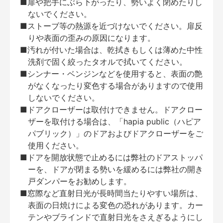
■扉や把手にぶら下がったり、勢いよく閉めたりし
ないでください。
■ストーブ等の熱源を近づけないでください。扉反
りや表面の歪みの原因になります。
■汚れが付いた場合は、乾拭きもしくは薄めた中性
洗剤で固く絞ったタオルで拭いてください。
■シンナー・ベンジンなどを使用すると、表面の艶
がなくなったり変色する場合がありますので使用
しないでください。
■ドアクローザーは取付けできません。ドアクロー
ザーを取付ける場合は、「hapia public（ハピア
パブリック）」のドアおよびドアクローザーをご
使用ください。
■ドアを開放状態で止めるには弊社のドアストッパ
ーを、ドアが閉まる勢いを緩めるには弊社の開き
戸ダンパーをお勧めします。
■窓際など直射日光が長時間当たりやすい場所は、
表面の日焼けによる変色の恐れがあります。カー
テンやブラインドで直射日光をさえぎるようにし