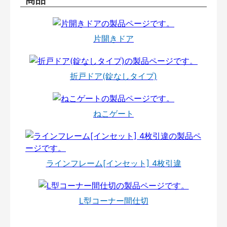
片開きドア
折戸ドア(錠なしタイプ)
ねこゲート
ラインフレーム[インセット] 4枚引違
L型コーナー間仕切