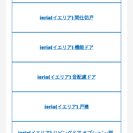
ieria(イエリア) 間仕切戸
ieria(イエリア) 機能ドア
ieria(イエリア) 音配慮ドア
ieria(イエリア) 戸襖
ieria(イエリア) リビングドア オプション･部