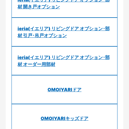
材 開き戸オプション
ieria(イエリア) リビングドア オプション･部
材 引戸･吊戸オプション
ieria(イエリア) リビングドア オプション･部
材 オーダー用部材
OMOIYARIドア
OMOIYARIキッズドア