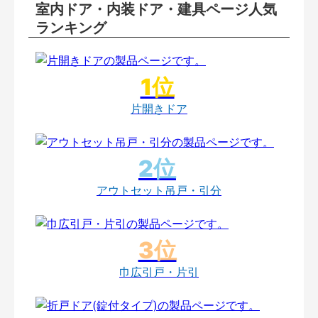
室内ドア・内装ドア・建具ページ人気
ランキング
片開きドア
アウトセット吊戸・引分
巾広引戸・片引