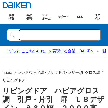
会社
製品
ショー
ログ
SNS
サポート
情報
情報
ルーム
イン
「ずっと ここちいいね」を実現する企業 DAIKEN
建
hapia トレンドウッド調･ソリッド調･レザー調･グロス調 /
リビングドア
リビングドア ハピアグロス
調 引戸・片引 扉 Ｌ８デザ