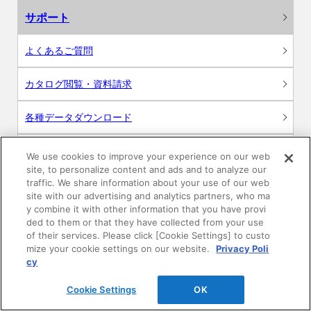
サポート
よくあるご質問
カタログ閲覧・資料請求
各種データダウンロード
WEB見積・各種シミュレーション
We use cookies to improve your experience on our web
site, to personalize content and ads and to analyze our
traffic. We share information about your use of our web
交換用部品の購入
site with our advertising and analytics partners, who ma
y combine it with other information that you have provi
修理・点検
ded to them or that they have collected from your use
of their services. Please click [Cookie Settings] to custo
mize your cookie settings on our website.
Privacy Poli
お問い合わせ
cy
ログイン
Cookie Settings
OK