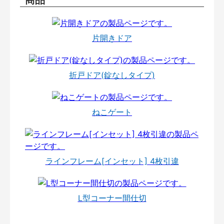
片開きドア
折戸ドア(錠なしタイプ)
ねこゲート
ラインフレーム[インセット] 4枚引違
L型コーナー間仕切