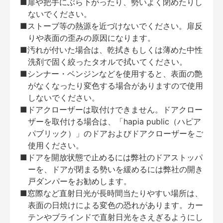
■扉や把手にぶら下がったり、勢いよく閉めたりし
ないでください。
■ストーブ等の熱源を近づけないでください。扉反
りや表面の歪みの原因になります。
■汚れが付いた場合は、乾拭きもしくは薄めた中性
洗剤で固く絞ったタオルで拭いてください。
■シンナー・ベンジンなどを使用すると、表面の艶
がなくなったり変色する場合がありますので使用
しないでください。
■ドアクローザーは取付けできません。ドアクロー
ザーを取付ける場合は、「hapia public（ハピア
パブリック）」のドアおよびドアクローザーをご
使用ください。
■ドアを開放状態で止めるには弊社のドアストッパ
ーを、ドアが閉まる勢いを緩めるには弊社の開き
戸ダンパーをお勧めします。
■窓際など直射日光が長時間当たりやすい場所は、
表面の日焼けによる変色の恐れがあります。カー
テンやブラインドで直射日光をさえぎるようにし