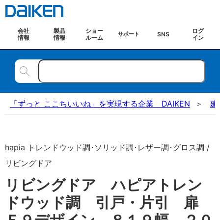
会社
製品
ショー
ログ
SNS
サポート
情報
情報
ルーム
イン
「ずっと ここちいいね」を実現する企業 DAIKEN
建
hapia トレンドウッド調･ソリッド調･レザー調･グロス調 /
リビングドア
リビングドア ハピアトレン
ドウッド調 引戸・片引 扉