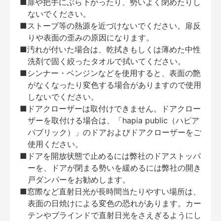
■扉や把手にぶら下がったり、勢いよく閉めたりし
ないでください。
■ストーブ等の熱源を近づけないでください。扉反
りや表面の歪みの原因になります。
■汚れが付いた場合は、乾拭きもしくは薄めた中性
洗剤で固く絞ったタオルで拭いてください。
■シンナー・ベンジンなどを使用すると、表面の艶
がなくなったり変色する場合がありますので使用
しないでください。
■ドアクローザーは取付けできません。ドアクロー
ザーを取付ける場合は、「hapia public（ハピア
パブリック）」のドアおよびドアクローザーをご
使用ください。
■ドアを開放状態で止めるには弊社のドアストッパ
ーを、ドアが閉まる勢いを緩めるには弊社の開き
戸ダンパーをお勧めします。
■窓際など直射日光が長時間当たりやすい場所は、
表面の日焼けによる変色の恐れがあります。カー
テンやブラインドで直射日光をさえぎるようにし