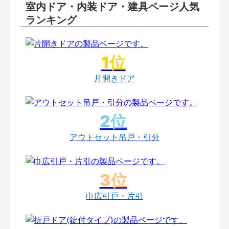
室内ドア・内装ドア・建具ページ人気
ランキング
片開きドア
アウトセット吊戸・引分
巾広引戸・片引