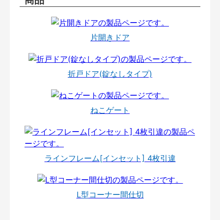
片開きドア
折戸ドア(錠なしタイプ)
ねこゲート
ラインフレーム[インセット] 4枚引違
L型コーナー間仕切