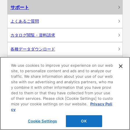
サポート
よくあるご質問
カタログ閲覧・資料請求
各種データダウンロード
WEB見積・各種シミュレーション
We use cookies to improve your experience on our web
site, to personalize content and ads and to analyze our
traffic. We share information about your use of our web
交換用部品の購入
site with our advertising and analytics partners, who ma
y combine it with other information that you have provi
修理・点検
ded to them or that they have collected from your use
of their services. Please click [Cookie Settings] to custo
mize your cookie settings on our website.
Privacy Poli
お問い合わせ
cy
ログイン
Cookie Settings
OK