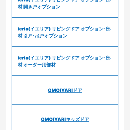
材 開き戸オプション
ieria(イエリア) リビングドア オプション･部
材 引戸･吊戸オプション
ieria(イエリア) リビングドア オプション･部
材 オーダー用部材
OMOIYARIドア
OMOIYARIキッズドア