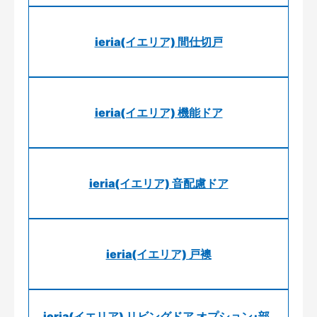
ieria(イエリア) 間仕切戸
ieria(イエリア) 機能ドア
ieria(イエリア) 音配慮ドア
ieria(イエリア) 戸襖
ieria(イエリア) リビングドア オプション･部