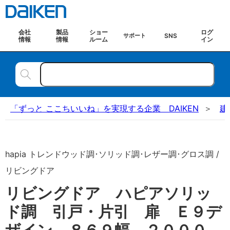
会社
製品
ショー
ログ
SNS
サポート
情報
情報
ルーム
イン
「ずっと ここちいいね」を実現する企業 DAIKEN
建
hapia トレンドウッド調･ソリッド調･レザー調･グロス調 /
リビングドア
リビングドア ハピアソリッ
ド調 引戸・片引 扉 Ｅ９デ