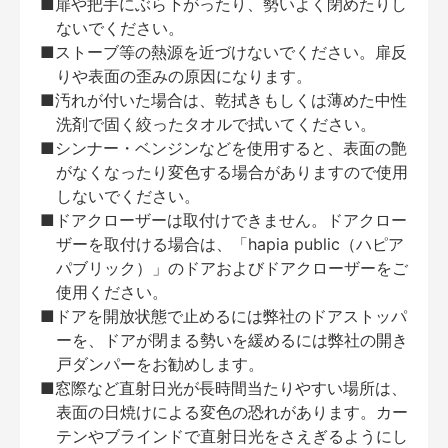
■扉や把手にぶら下がったり、勢いよく閉めたりし
ないでください。
■ストーブ等の熱源を近づけないでください。扉反
りや表面の歪みの原因になります。
■汚れが付いた場合は、乾拭きもしくは薄めた中性
洗剤で固く絞ったタオルで拭いてください。
■シンナー・ベンジンなどを使用すると、表面の艶
がなくなったり変色する場合がありますので使用
しないでください。
■ドアクローザーは取付けできません。ドアクロー
ザーを取付ける場合は、「hapia public（ハピア
パブリック）」のドアおよびドアクローザーをご
使用ください。
■ドアを開放状態で止めるには弊社のドアストッパ
ーを、ドアが閉まる勢いを緩めるには弊社の開き
戸ダンパーをお勧めします。
■窓際など直射日光が長時間当たりやすい場所は、
表面の日焼けによる変色の恐れがあります。カー
テンやブラインドで直射日光をさえぎるようにし