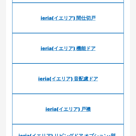
ieria(イエリア) 間仕切戸
ieria(イエリア) 機能ドア
ieria(イエリア) 音配慮ドア
ieria(イエリア) 戸襖
ieria(イエリア) リビングドア オプション･部