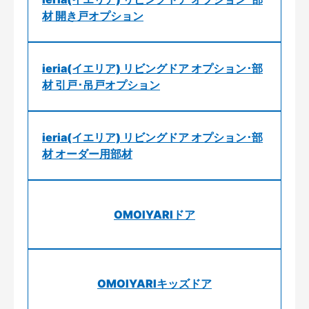
材 開き戸オプション
ieria(イエリア) リビングドア オプション･部
材 引戸･吊戸オプション
ieria(イエリア) リビングドア オプション･部
材 オーダー用部材
OMOIYARIドア
OMOIYARIキッズドア