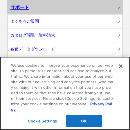
サポート
よくあるご質問
カタログ閲覧・資料請求
各種データダウンロード
WEB見積・各種シミュレーション
We use cookies to improve your experience on our web
site, to personalize content and ads and to analyze our
traffic. We share information about your use of our web
交換用部品の購入
site with our advertising and analytics partners, who ma
y combine it with other information that you have provi
修理・点検
ded to them or that they have collected from your use
of their services. Please click [Cookie Settings] to custo
mize your cookie settings on our website.
Privacy Poli
お問い合わせ
cy
ログイン
Cookie Settings
OK