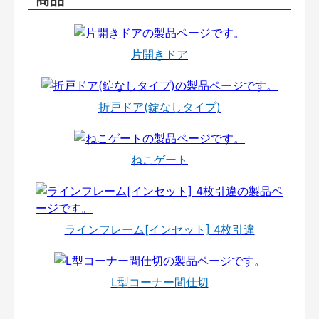
片開きドア
折戸ドア(錠なしタイプ)
ねこゲート
ラインフレーム[インセット] 4枚引違
L型コーナー間仕切