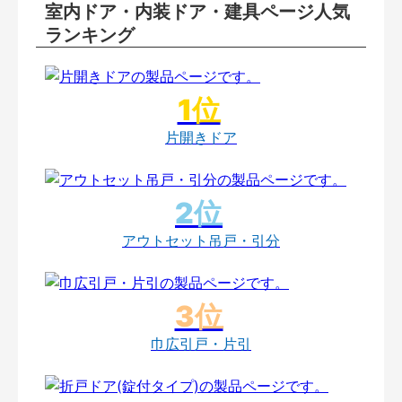
室内ドア・内装ドア・建具ページ人気
ランキング
片開きドア
アウトセット吊戸・引分
巾広引戸・片引