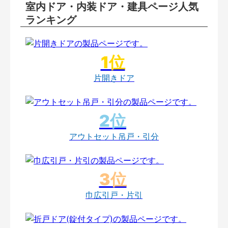
室内ドア・内装ドア・建具ページ人気
ランキング
片開きドア
アウトセット吊戸・引分
巾広引戸・片引