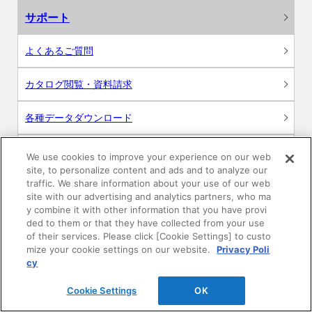
サポート
よくあるご質問
カタログ閲覧・資料請求
各種データダウンロード
WEB見積・各種シミュレーション
We use cookies to improve your experience on our web
site, to personalize content and ads and to analyze our
traffic. We share information about your use of our web
交換用部品の購入
site with our advertising and analytics partners, who ma
y combine it with other information that you have provi
修理・点検
ded to them or that they have collected from your use
of their services. Please click [Cookie Settings] to custo
mize your cookie settings on our website.
Privacy Poli
お問い合わせ
cy
ログイン
Cookie Settings
OK