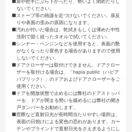
■扉や把手にぶら下がったり、勢いよく閉めたりし
ないでください。
■ストーブ等の熱源を近づけないでください。扉反
りや表面の歪みの原因になります。
■汚れが付いた場合は、乾拭きもしくは薄めた中性
洗剤で固く絞ったタオルで拭いてください。
■シンナー・ベンジンなどを使用すると、表面の艶
がなくなったり変色する場合がありますので使用
しないでください。
■ドアクローザーは取付けできません。ドアクロー
ザーを取付ける場合は、「hapia public（ハピア
パブリック）」のドアおよびドアクローザーをご
使用ください。
■ドアを開放状態で止めるには弊社のドアストッパ
ーを、ドアが閉まる勢いを緩めるには弊社の開き
戸ダンパーをお勧めします。
■窓際など直射日光が長時間当たりやすい場所は、
表面の日焼けによる変色の恐れがあります。カー
テンやブラインドで直射日光をさえぎるようにし