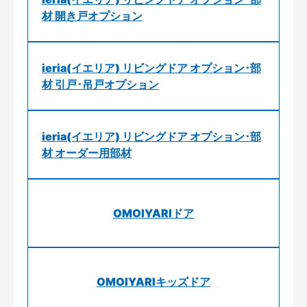
材 開き戸オプション
ieria(イエリア) リビングドア オプション･部
材 引戸･吊戸オプション
ieria(イエリア) リビングドア オプション･部
材 オーダー用部材
OMOIYARIドア
OMOIYARIキッズドア