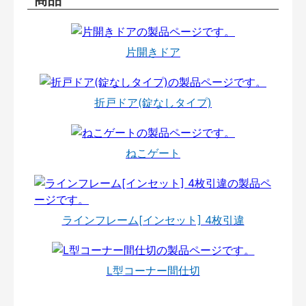
片開きドア
折戸ドア(錠なしタイプ)
ねこゲート
ラインフレーム[インセット] 4枚引違
L型コーナー間仕切