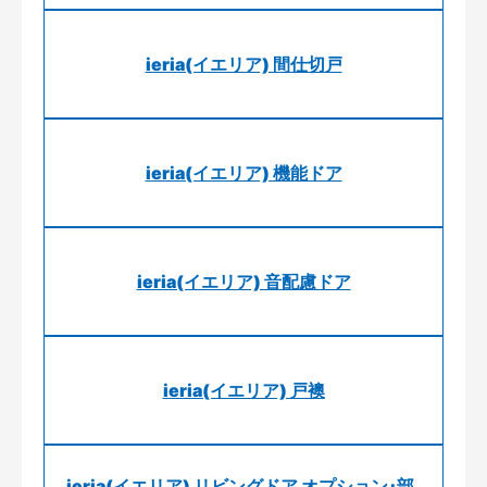
ieria(イエリア) 間仕切戸
ieria(イエリア) 機能ドア
ieria(イエリア) 音配慮ドア
ieria(イエリア) 戸襖
ieria(イエリア) リビングドア オプション･部