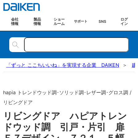
会社
製品
ショー
ログ
SNS
サポート
情報
情報
ルーム
イン
「ずっと ここちいいね」を実現する企業 DAIKEN
建
hapia トレンドウッド調･ソリッド調･レザー調･グロス調 /
リビングドア
リビングドア ハピアトレン
ドウッド調 引戸・片引 扉