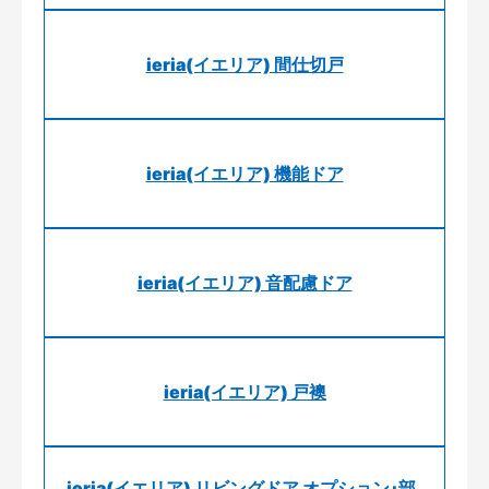
ieria(イエリア) 間仕切戸
ieria(イエリア) 機能ドア
ieria(イエリア) 音配慮ドア
ieria(イエリア) 戸襖
ieria(イエリア) リビングドア オプション･部