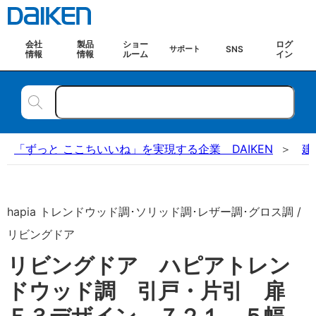
会社
製品
ショー
ログ
SNS
サポート
情報
情報
ルーム
イン
「ずっと ここちいいね」を実現する企業 DAIKEN
建
hapia トレンドウッド調･ソリッド調･レザー調･グロス調 /
リビングドア
リビングドア ハピアトレン
ドウッド調 引戸・片引 扉