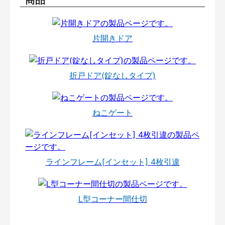
片開きドア
折戸ドア(錠なしタイプ)
ねこゲート
ラインフレーム[インセット] 4枚引違
L型コーナー間仕切