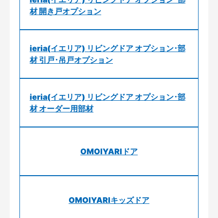
材 開き戸オプション
ieria(イエリア) リビングドア オプション･部
材 引戸･吊戸オプション
ieria(イエリア) リビングドア オプション･部
材 オーダー用部材
OMOIYARIドア
OMOIYARIキッズドア