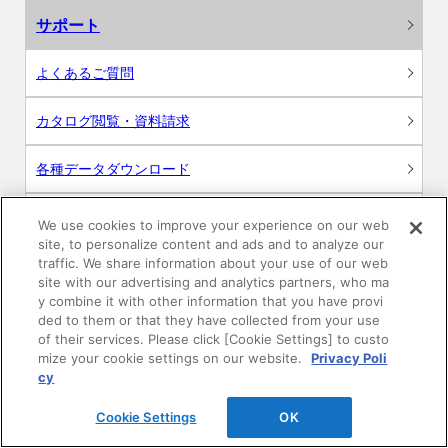
サポート
よくあるご質問
カタログ閲覧・資料請求
各種データダウンロード
WEB見積・各種シミュレーション
We use cookies to improve your experience on our web
site, to personalize content and ads and to analyze our
traffic. We share information about your use of our web
交換用部品の購入
site with our advertising and analytics partners, who ma
y combine it with other information that you have provi
修理・点検
ded to them or that they have collected from your use
of their services. Please click [Cookie Settings] to custo
mize your cookie settings on our website.
Privacy Poli
お問い合わせ
cy
ログイン
Cookie Settings
OK