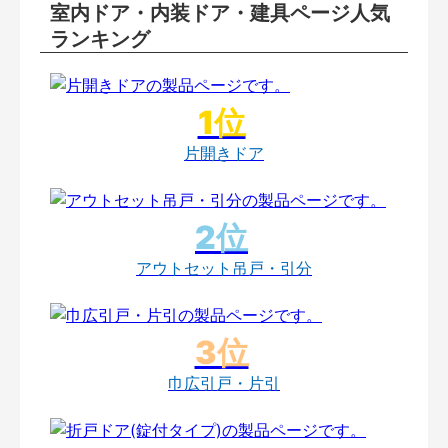
室内ドア・内装ドア・建具ページ人気
ランキング
片開きドア
アウトセット吊戸・引分
巾広引戸・片引