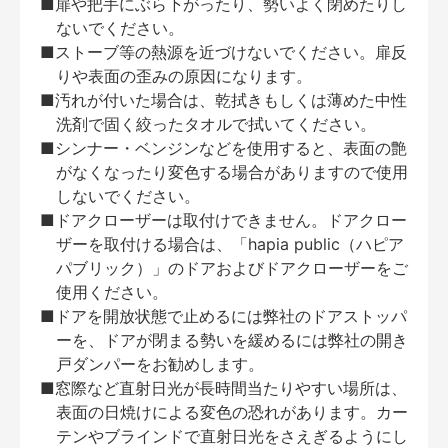
■扉や把手にぶら下がったり、勢いよく閉めたりし
ないでください。
■ストーブ等の熱源を近づけないでください。扉反
りや表面の歪みの原因になります。
■汚れが付いた場合は、乾拭きもしくは薄めた中性
洗剤で固く絞ったタオルで拭いてください。
■シンナー・ベンジンなどを使用すると、表面の艶
がなくなったり変色する場合がありますので使用
しないでください。
■ドアクローザーは取付けできません。ドアクロー
ザーを取付ける場合は、「hapia public（ハピア
パブリック）」のドアおよびドアクローザーをご
使用ください。
■ドアを開放状態で止めるには弊社のドアストッパ
ーを、ドアが閉まる勢いを緩めるには弊社の開き
戸ダンパーをお勧めします。
■窓際など直射日光が長時間当たりやすい場所は、
表面の日焼けによる変色の恐れがあります。カー
テンやブラインドで直射日光をさえぎるようにし