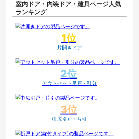
室内ドア・内装ドア・建具ページ人気
ランキング
片開きドア
アウトセット吊戸・引分
巾広引戸・片引