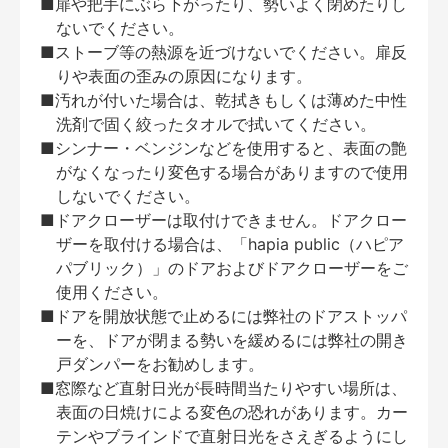
■扉や把手にぶら下がったり、勢いよく閉めたりし
ないでください。
■ストーブ等の熱源を近づけないでください。扉反
りや表面の歪みの原因になります。
■汚れが付いた場合は、乾拭きもしくは薄めた中性
洗剤で固く絞ったタオルで拭いてください。
■シンナー・ベンジンなどを使用すると、表面の艶
がなくなったり変色する場合がありますので使用
しないでください。
■ドアクローザーは取付けできません。ドアクロー
ザーを取付ける場合は、「hapia public（ハピア
パブリック）」のドアおよびドアクローザーをご
使用ください。
■ドアを開放状態で止めるには弊社のドアストッパ
ーを、ドアが閉まる勢いを緩めるには弊社の開き
戸ダンパーをお勧めします。
■窓際など直射日光が長時間当たりやすい場所は、
表面の日焼けによる変色の恐れがあります。カー
テンやブラインドで直射日光をさえぎるようにし