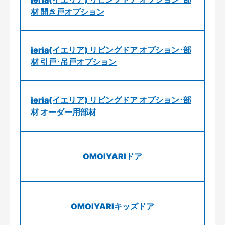
材 開き戸オプション
ieria(イエリア) リビングドア オプション･部
材 引戸･吊戸オプション
ieria(イエリア) リビングドア オプション･部
材 オーダー用部材
OMOIYARIドア
OMOIYARIキッズドア