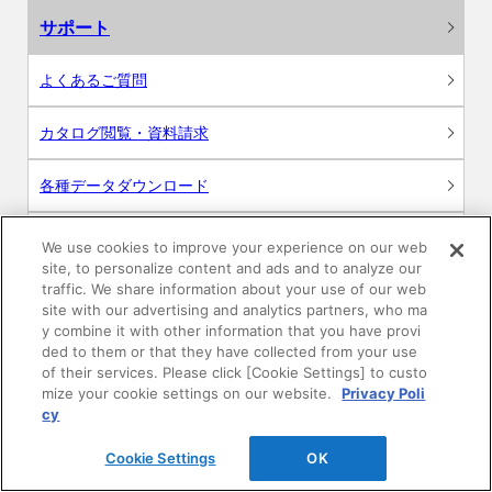
サポート
よくあるご質問
カタログ閲覧・資料請求
各種データダウンロード
WEB見積・各種シミュレーション
We use cookies to improve your experience on our web
site, to personalize content and ads and to analyze our
traffic. We share information about your use of our web
交換用部品の購入
site with our advertising and analytics partners, who ma
y combine it with other information that you have provi
修理・点検
ded to them or that they have collected from your use
of their services. Please click [Cookie Settings] to custo
mize your cookie settings on our website.
Privacy Poli
お問い合わせ
cy
ログイン
Cookie Settings
OK