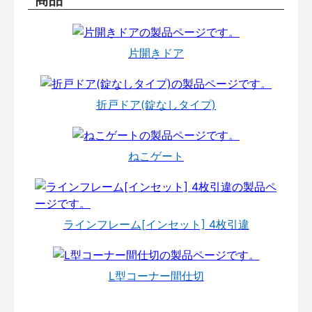
片開きドア
折戸ドア(錠なしタイプ)
ねこゲート
ラインフレーム[インセット] 4枚引違
L型コーナー間仕切