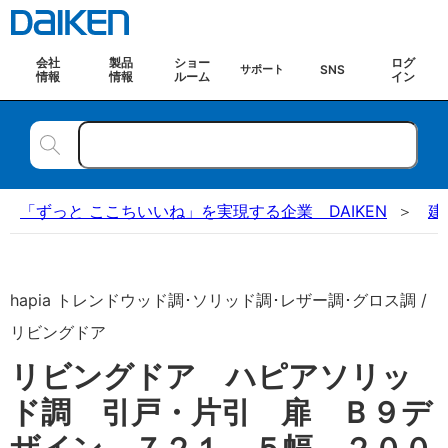
会社
製品
ショー
ログ
SNS
サポート
情報
情報
ルーム
イン
「ずっと ここちいいね」を実現する企業 DAIKEN
建
hapia トレンドウッド調･ソリッド調･レザー調･グロス調 /
リビングドア
リビングドア ハピアソリッ
ド調 引戸・片引 扉 Ｂ９デ