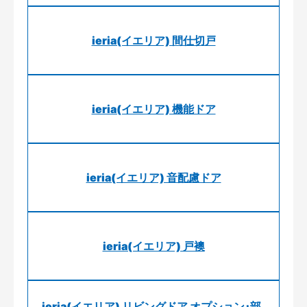
ieria(イエリア) 間仕切戸
ieria(イエリア) 機能ドア
ieria(イエリア) 音配慮ドア
ieria(イエリア) 戸襖
ieria(イエリア) リビングドア オプション･部