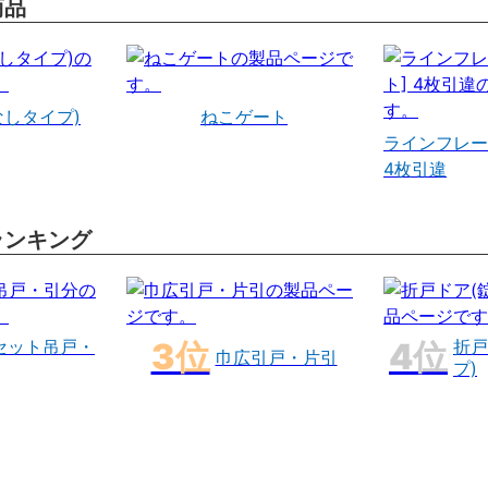
商品
なしタイプ)
ねこゲート
ラインフレー
4枚引違
ランキング
セット吊戸・
折戸
巾広引戸・片引
プ)