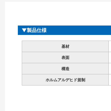
製品仕様
基材
表面
構造
ホルムアルデヒド規制