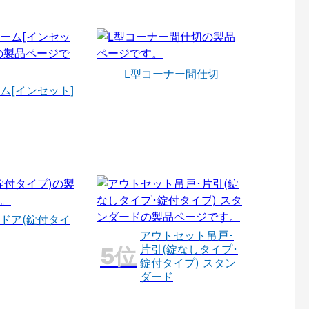
L型コーナー間仕切
ム[インセット]
ドア(錠付タイ
アウトセット吊戸･
片引(錠なしタイプ･
錠付タイプ) スタン
ダード