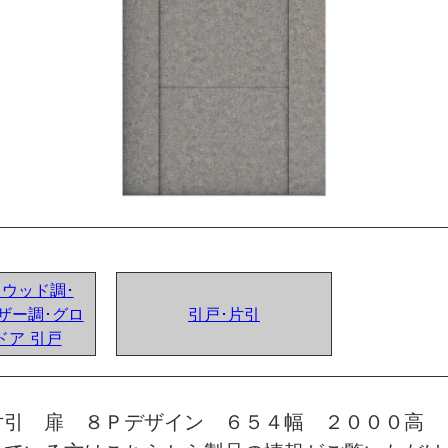
ンドウッド調･
ザー調･グロ
引戸･片引
ドア 引戸
片引 扉 ８Ｐデザイン ６５４幅 ２０００高 