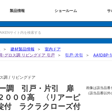
製品
情報
ショー
ルーム
サ
N
建材製品情報
室内ドア
ー調･グロス調 リビングドア 引戸
引戸･片引
AA1D8P-
ス調 / リビングドア
ザー調 引戸・片引 扉
画像は該当品番
（該当品番以外
２０００高 〈リアーピ
錠付 ラクラクローズ付