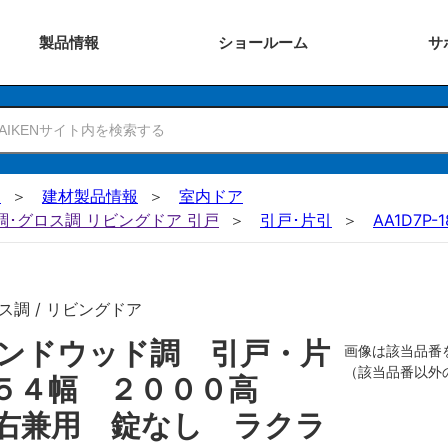
製品
情報
ショー
ルーム
サ
N
建材製品情報
室内ドア
ー調･グロス調 リビングドア 引戸
引戸･片引
AA1D7P-
ス調 / リビングドア
ンドウッド調 引戸・片
画像は該当品番
（該当品番以外
６５４幅 ２０００高
右兼用 錠なし ラクラ