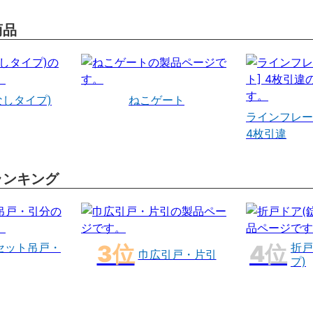
商品
なしタイプ)
ねこゲート
ラインフレー
4枚引違
ランキング
セット吊戸・
折戸
巾広引戸・片引
プ)