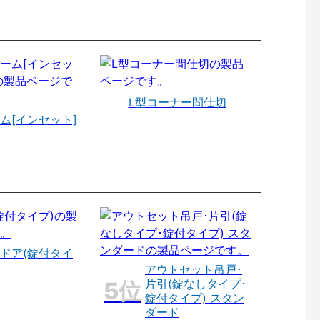
L型コーナー間仕切
ム[インセット]
ドア(錠付タイ
アウトセット吊戸･
片引(錠なしタイプ･
錠付タイプ) スタン
ダード