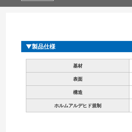
製品仕様
基材
表面
構造
ホルムアルデヒド規制