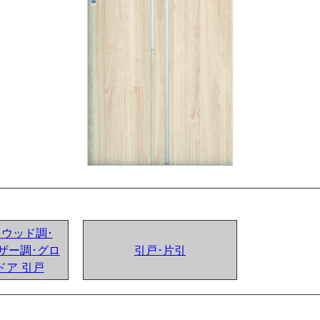
ンドウッド調･
ザー調･グロ
引戸･片引
ドア 引戸