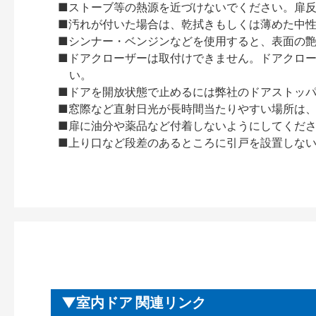
■ストーブ等の熱源を近づけないでください。扉
■汚れが付いた場合は、乾拭きもしくは薄めた中
■シンナー・ベンジンなどを使用すると、表面の
■ドアクローザーは取付けできません。ドアクローザー
い。
■ドアを開放状態で止めるには弊社のドアストッ
■窓際など直射日光が長時間当たりやすい場所は
■扉に油分や薬品など付着しないようにしてくだ
■上り口など段差のあるところに引戸を設置しな
室内ドア 関連リンク