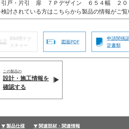
 引戸・片引 扉 ７Ｐデザイン ６５４幅 ２０
を検討されている方はこちらから製品の情報がご覧
BIM用テク
申請関係
図面PDF
スチャー
定書類
この製品の
設計・施工情報を
確認する
製品仕様
関連部材・関連情報