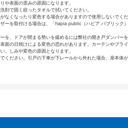
反りや表面の歪みの原因になります。
性洗剤で固く絞ったタオルで拭いてください。
艶がなくなったり変色する場合がありますので使用しないでく
を取付ける場合は、「hapia public（ハピア パブリ
パーを、ドアが閉まる勢いを緩めるには弊社の開き戸ダンパー
、表面の日焼けによる変色の恐れがあります。カーテンやブラ
さい。しみや変色の原因となります。
いでください。引戸の下車が下レールから外れた場合、扉本体