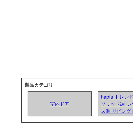
製品カテゴリ
hapia トレ
室内ドア
ソリッド調･レ
ス調 リビング