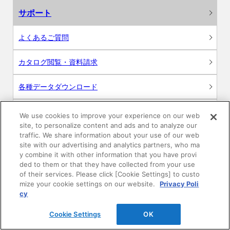
サポート
よくあるご質問
カタログ閲覧・資料請求
各種データダウンロード
WEB見積・各種シミュレーション
We use cookies to improve your experience on our web
site, to personalize content and ads and to analyze our
traffic. We share information about your use of our web
交換用部品の購入
site with our advertising and analytics partners, who ma
y combine it with other information that you have provi
修理・点検
ded to them or that they have collected from your use
of their services. Please click [Cookie Settings] to custo
mize your cookie settings on our website.
Privacy Poli
お問い合わせ
cy
ログイン
Cookie Settings
OK