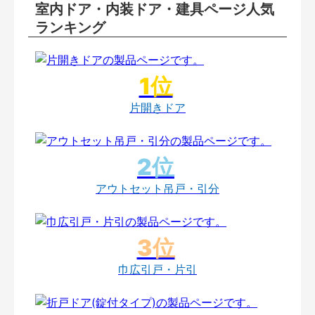
室内ドア・内装ドア・建具ページ人気
ランキング
片開きドア
アウトセット吊戸・引分
巾広引戸・片引