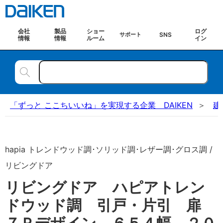
会社
製品
ショー
ログ
SNS
サポート
情報
情報
ルーム
イン
「ずっと ここちいいね」を実現する企業 DAIKEN
建
hapia トレンドウッド調･ソリッド調･レザー調･グロス調 /
リビングドア
リビングドア ハピアトレン
ドウッド調 引戸・片引 扉