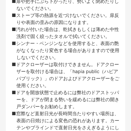
■扉や把手にぶら下がったり、勢いよく閉めたりし
ないでください。
■ストーブ等の熱源を近づけないでください。扉反
りや表面の歪みの原因になります。
■汚れが付いた場合は、乾拭きもしくは薄めた中性
洗剤で固く絞ったタオルで拭いてください。
■シンナー・ベンジンなどを使用すると、表面の艶
がなくなったり変色する場合がありますので使用
しないでください。
■ドアクローザーは取付けできません。ドアクロー
ザーを取付ける場合は、「hapia public（ハピア
パブリック）」のドアおよびドアクローザーをご
使用ください。
■ドアを開放状態で止めるには弊社のドアストッパ
ーを、ドアが閉まる勢いを緩めるには弊社の開き
戸ダンパーをお勧めします。
■窓際など直射日光が長時間当たりやすい場所は、
表面の日焼けによる変色の恐れがあります。カー
テンやブラインドで直射日光をさえぎるようにし