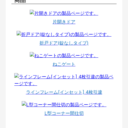
片開きドア
折戸ドア(錠なしタイプ)
ねこゲート
ラインフレーム[インセット] 4枚引違
L型コーナー間仕切