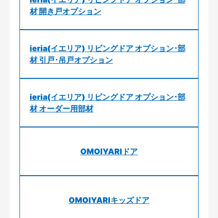
材 開き戸オプション
ieria(イエリア) リビングドア オプション･部
材 引戸･吊戸オプション
ieria(イエリア) リビングドア オプション･部
材 オーダー用部材
OMOIYARIドア
OMOIYARIキッズドア