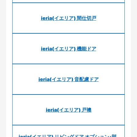
ieria(イエリア) 間仕切戸
ieria(イエリア) 機能ドア
ieria(イエリア) 音配慮ドア
ieria(イエリア) 戸襖
ieria(イエリア) リビングドア オプション･部