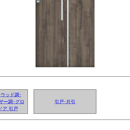
ンドウッド調･
ザー調･グロ
引戸･片引
ドア 引戸