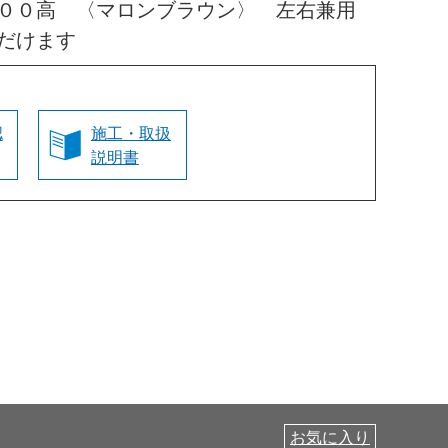
０００高 〈マロンブラウン〉 左右兼用
だけます
認
施工・取扱
説明書
お気に入り