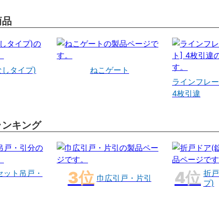
商品
なしタイプ)
ねこゲート
ラインフレー
4枚引違
ランキング
セット吊戸・
折戸
巾広引戸・片引
プ)