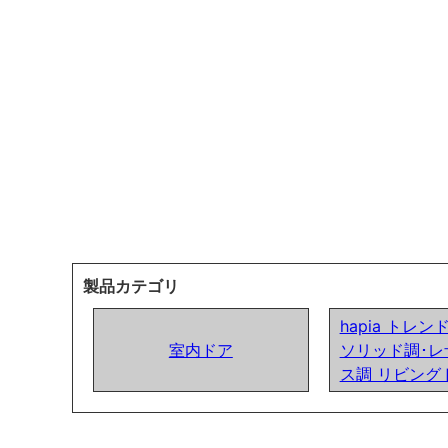
製品カテゴリ
hapia トレ
室内ドア
ソリッド調･レ
ス調 リビング