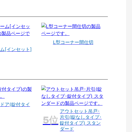
L型コーナー間仕切
ム[インセット]
ドア(錠付タイ
アウトセット吊戸･
片引(錠なしタイプ･
錠付タイプ) スタン
ダード