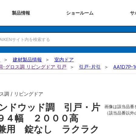
製品
情報
ショー
ルーム
サ
N
建材製品情報
室内ドア
ー調･グロス調 リビングドア 引戸
引戸･片引
AA1D7P-
ス調 / リビングドア
ンドウッド調 引戸・片
画像は該当品番
（該当品番以外
５９４幅 ２０００高
兼用 錠なし ラクラク