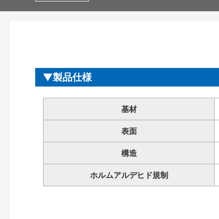
製品仕様
基材
表面
構造
ホルムアルデヒド規制