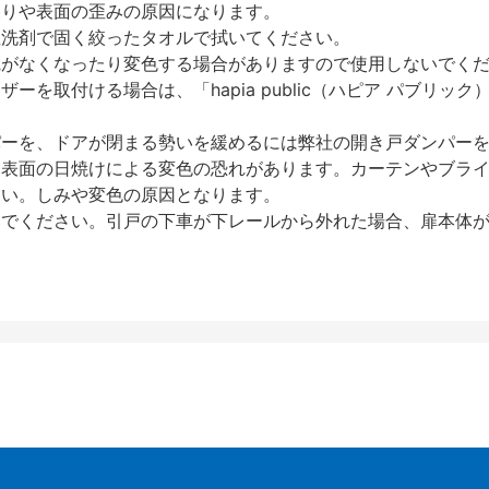
反りや表面の歪みの原因になります。
性洗剤で固く絞ったタオルで拭いてください。
艶がなくなったり変色する場合がありますので使用しないでく
を取付ける場合は、「hapia public（ハピア パブリ
パーを、ドアが閉まる勢いを緩めるには弊社の開き戸ダンパー
、表面の日焼けによる変色の恐れがあります。カーテンやブラ
さい。しみや変色の原因となります。
いでください。引戸の下車が下レールから外れた場合、扉本体