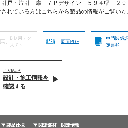
 引戸・片引 扉 ７Ｐデザイン ５９４幅 ２
討されている方はこちらから製品の情報がご覧いた
BIM用テク
申請関係
図面PDF
スチャー
定書類
この製品の
設計・施工情報を
確認する
製品仕様
関連部材・関連情報