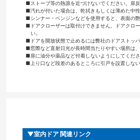
■ストーブ等の熱源を近づけないでください。扉
■汚れが付いた場合は、乾拭きもしくは薄めた中
■シンナー・ベンジンなどを使用すると、表面の
■ドアクローザーは取付けできません。ドアクローザー
い。
■ドアを開放状態で止めるには弊社のドアストッ
■窓際など直射日光が長時間当たりやすい場所は
■扉に油分や薬品など付着しないようにしてくだ
■上り口など段差のあるところに引戸を設置しな
室内ドア 関連リンク