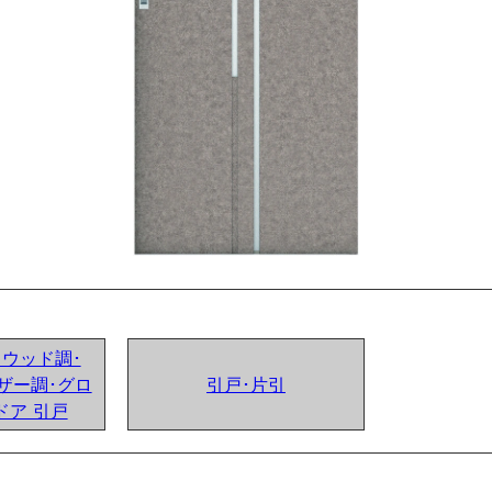
ンドウッド調･
ザー調･グロ
引戸･片引
ドア 引戸