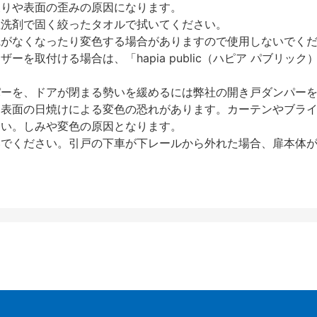
反りや表面の歪みの原因になります。
性洗剤で固く絞ったタオルで拭いてください。
艶がなくなったり変色する場合がありますので使用しないでく
を取付ける場合は、「hapia public（ハピア パブリ
パーを、ドアが閉まる勢いを緩めるには弊社の開き戸ダンパー
、表面の日焼けによる変色の恐れがあります。カーテンやブラ
さい。しみや変色の原因となります。
いでください。引戸の下車が下レールから外れた場合、扉本体