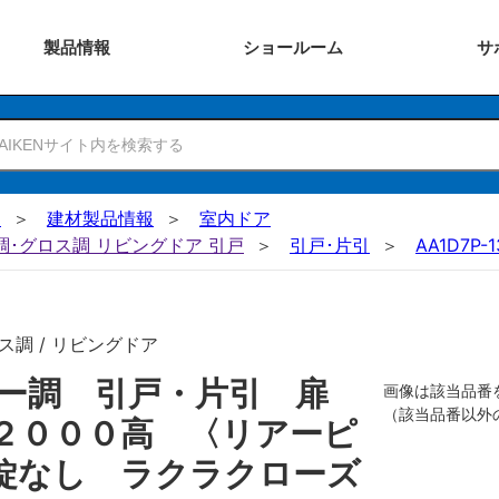
製品
情報
ショー
ルーム
サ
N
建材製品情報
室内ドア
ー調･グロス調 リビングドア 引戸
引戸･片引
AA1D7P-
ス調 / リビングドア
ザー調 引戸・片引 扉
画像は該当品番
（該当品番以外
２０００高 〈リアーピ
錠なし ラクラクローズ