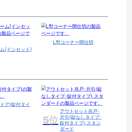
L型コーナー間仕切
ム[インセット]
ドア(錠付タイ
アウトセット吊戸･
片引(錠なしタイプ･
錠付タイプ) スタン
ダード