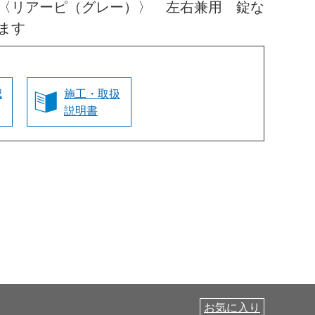
〈リアーピ（グレー）〉 左右兼用 錠な
ます
認
施工・取扱
説明書
お気に入り