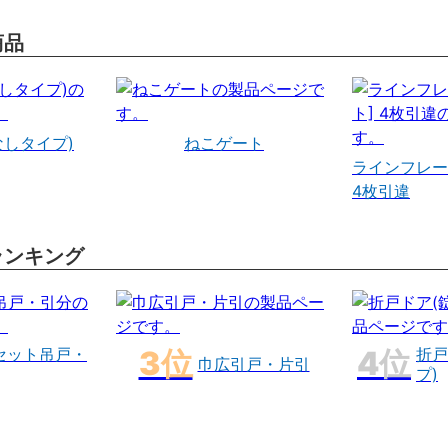
商品
なしタイプ)
ねこゲート
ラインフレー
4枚引違
ランキング
セット吊戸・
折戸
巾広引戸・片引
プ)