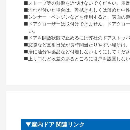
■ストーブ等の熱源を近づけないでください。扉
■汚れが付いた場合は、乾拭きもしくは薄めた中
■シンナー・ベンジンなどを使用すると、表面の
■ドアクローザーは取付けできません。ドアクローザー
い。
■ドアを開放状態で止めるには弊社のドアストッ
■窓際など直射日光が長時間当たりやすい場所は
■扉に油分や薬品など付着しないようにしてくだ
■上り口など段差のあるところに引戸を設置しな
室内ドア 関連リンク