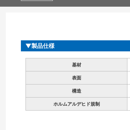
製品仕様
基材
表面
構造
ホルムアルデヒド規制