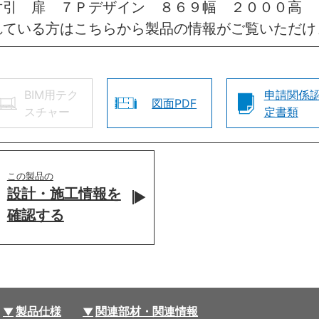
片引 扉 ７Ｐデザイン ８６９幅 ２０００高 
れている方はこちらから製品の情報がご覧いただけ
BIM用テク
申請関係
図面PDF
スチャー
定書類
この製品の
設計・施工情報を
確認する
製品仕様
関連部材・関連情報