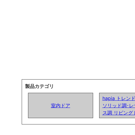
製品カテゴリ
hapia トレ
室内ドア
ソリッド調･レ
ス調 リビング