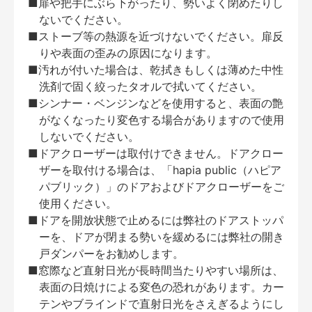
■扉や把手にぶら下がったり、勢いよく閉めたりし
ないでください。
■ストーブ等の熱源を近づけないでください。扉反
りや表面の歪みの原因になります。
■汚れが付いた場合は、乾拭きもしくは薄めた中性
洗剤で固く絞ったタオルで拭いてください。
■シンナー・ベンジンなどを使用すると、表面の艶
がなくなったり変色する場合がありますので使用
しないでください。
■ドアクローザーは取付けできません。ドアクロー
ザーを取付ける場合は、「hapia public（ハピア
パブリック）」のドアおよびドアクローザーをご
使用ください。
■ドアを開放状態で止めるには弊社のドアストッパ
ーを、ドアが閉まる勢いを緩めるには弊社の開き
戸ダンパーをお勧めします。
■窓際など直射日光が長時間当たりやすい場所は、
表面の日焼けによる変色の恐れがあります。カー
テンやブラインドで直射日光をさえぎるようにし