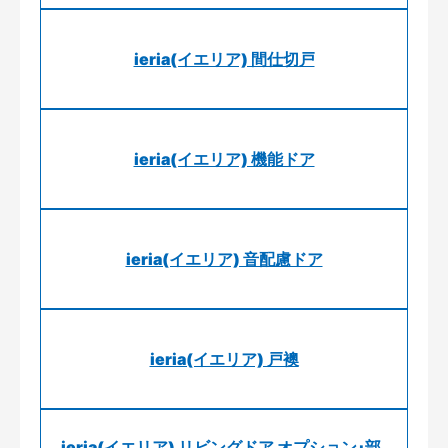
ieria(イエリア) 間仕切戸
ieria(イエリア) 機能ドア
ieria(イエリア) 音配慮ドア
ieria(イエリア) 戸襖
ieria(イエリア) リビングドア オプション･部