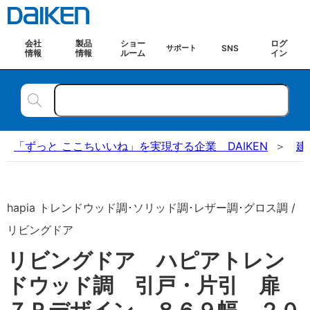
会社
製品
ショー
ログ
SNS
サポート
情報
情報
ルーム
イン
「ずっと ここちいいね」を実現する企業 DAIKEN
建
hapia トレンドウッド調･ソリッド調･レザー調･グロス調 /
リビングドア
リビングドア ハピアトレン
ドウッド調 引戸・片引 扉