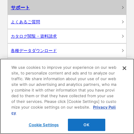
サポート
よくあるご質問
カタログ閲覧・資料請求
各種データダウンロード
WEB見積・各種シミュレーション
We use cookies to improve your experience on our web
site, to personalize content and ads and to analyze our
traffic. We share information about your use of our web
交換用部品の購入
site with our advertising and analytics partners, who ma
y combine it with other information that you have provi
修理・点検
ded to them or that they have collected from your use
of their services. Please click [Cookie Settings] to custo
mize your cookie settings on our website.
Privacy Poli
お問い合わせ
cy
ログイン
Cookie Settings
OK