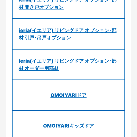
材 開き戸オプション
ieria(イエリア) リビングドア オプション･部
材 引戸･吊戸オプション
ieria(イエリア) リビングドア オプション･部
材 オーダー用部材
OMOIYARIドア
OMOIYARIキッズドア