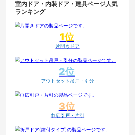
室内ドア・内装ドア・建具ページ人気
ランキング
片開きドア
アウトセット吊戸・引分
巾広引戸・片引