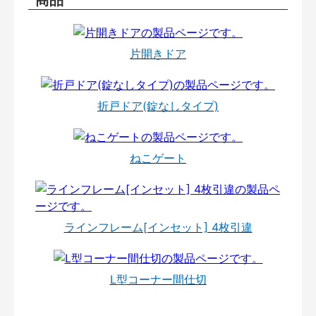
片開きドア
折戸ドア(錠なしタイプ)
ねこゲート
ラインフレーム[インセット] 4枚引違
L型コーナー間仕切