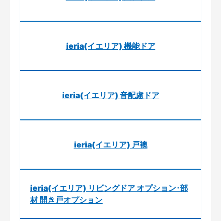
ieria(イエリア) 機能ドア
ieria(イエリア) 音配慮ドア
ieria(イエリア) 戸襖
ieria(イエリア) リビングドア オプション･部
材 開き戸オプション