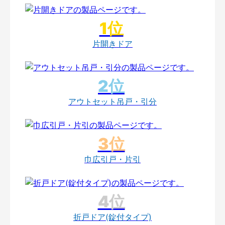
片開きドア
アウトセット吊戸・引分
巾広引戸・片引
折戸ドア(錠付タイプ)