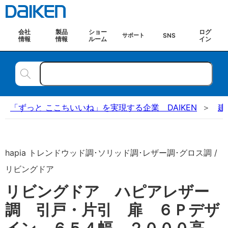
会社
製品
ショー
ログ
SNS
サポート
情報
情報
ルーム
イン
「ずっと ここちいいね」を実現する企業 DAIKEN
建
hapia トレンドウッド調･ソリッド調･レザー調･グロス調 /
リビングドア
リビングドア ハピアレザー
調 引戸・片引 扉 ６Ｐデザ