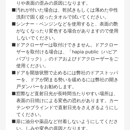
りや表面の歪みの原因になります。
■汚れが付いた場合は、乾拭きもしくは薄めた中性
洗剤で固く絞ったタオルで拭いてください。
■シンナー・ベンジンなどを使用すると、表面の艶
がなくなったり変色する場合がありますので使用
しないでください。
■ドアクローザーは取付けできません。ドアクロー
ザーを取付ける場合は、「hapia public（ハピア
パブリック）」のドアおよびドアクローザーをご
使用ください。
■ドアを開放状態で止めるには弊社のドアストッパ
ーを、ドアが閉まる勢いを緩めるには弊社の開き
戸ダンパーをお勧めします。
■窓際など直射日光が長時間当たりやすい場所は、
表面の日焼けによる変色の恐れがあります。カー
テンやブラインドで直射日光をさえぎるようにし
てください。
■扉に油分や薬品など付着しないようにしてくださ
い。しみや変色の原因となります。