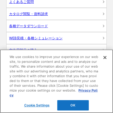
よくあるご質問
カタログ閲覧・資料請求
各種データダウンロード
WEB見積・各種シミュレーション
交換用部品の購入
We use cookies to improve your experience on our web
site, to personalize content and ads and to analyze our
修理・点検
traffic. We share information about your use of our web
site with our advertising and analytics partners, who ma
お問い合わせ
y combine it with other information that you have provi
ded to them or that they have collected from your use
ログイン
of their services. Please click [Cookie Settings] to custo
mize your cookie settings on our website.
Privacy Poli
cy
建築・設計関係者様向けサイト
Cookie Settings
OK
ユーザー登録サービス