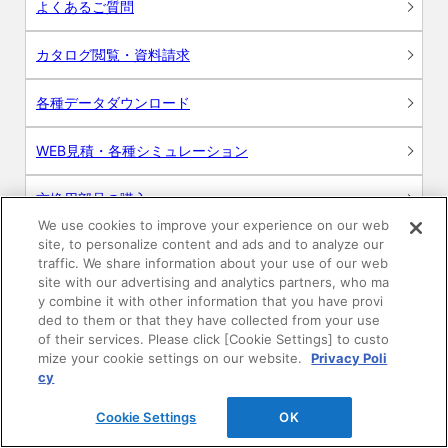
よくあるご質問
カタログ閲覧・資料請求
各種データダウンロード
WEB見積・各種シミュレーション
交換用部品の購入
We use cookies to improve your experience on our web
site, to personalize content and ads and to analyze our
修理・点検
traffic. We share information about your use of our web
site with our advertising and analytics partners, who ma
お問い合わせ
y combine it with other information that you have provi
ded to them or that they have collected from your use
ログイン
of their services. Please click [Cookie Settings] to custo
mize your cookie settings on our website.
Privacy Poli
cy
建築・設計関係者様向けサイト
Cookie Settings
OK
ユーザー登録サービス