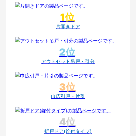
片開きドア
アウトセット吊戸・引分
巾広引戸・片引
折戸ドア(錠付タイプ)