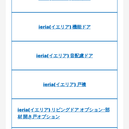
ieria(イエリア) 機能ドア
ieria(イエリア) 音配慮ドア
ieria(イエリア) 戸襖
ieria(イエリア) リビングドア オプション･部
材 開き戸オプション