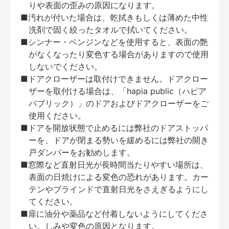
りや表面の歪みの原因になります。
■汚れが付いた場合は、乾拭きもしくは薄めた中性
洗剤で固く絞ったタオルで拭いてください。
■シンナー・ベンジンなどを使用すると、表面の艶
がなくなったり変色する場合がありますので使用
しないでください。
■ドアクローザーは取付けできません。ドアクロー
ザーを取付ける場合は、「hapia public（ハピア
パブリック）」のドアおよびドアクローザーをご
使用ください。
■ドアを開放状態で止めるには弊社のドアストッパ
ーを、ドアが閉まる勢いを緩めるには弊社の開き
戸ダンパーをお勧めします。
■窓際など直射日光が長時間当たりやすい場所は、
表面の日焼けによる変色の恐れがあります。カー
テンやブラインドで直射日光をさえぎるようにし
てください。
■扉に油分や薬品など付着しないようにしてくださ
い。しみや変色の原因となります。