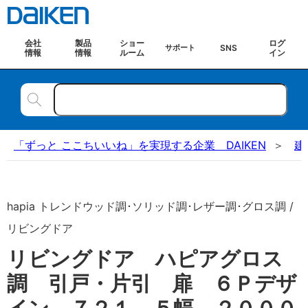
会社
製品
ショー
ログ
SNS
サポート
情報
情報
ルーム
イン
「ずっと ここちいいね」を実現する企業 DAIKEN
建
hapia トレンドウッド調･ソリッド調･レザー調･グロス調 /
リビングドア
リビングドア ハピアグロス
調 引戸・片引 扉 ６Ｐデザ