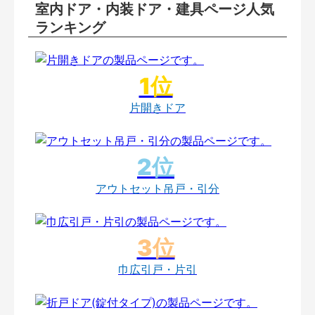
室内ドア・内装ドア・建具ページ人気
ランキング
片開きドア
アウトセット吊戸・引分
巾広引戸・片引