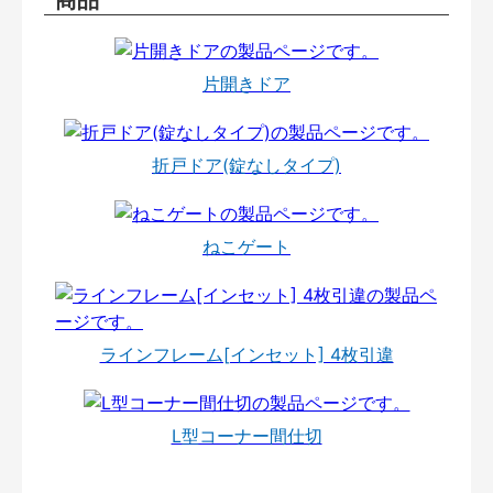
片開きドア
折戸ドア(錠なしタイプ)
ねこゲート
ラインフレーム[インセット] 4枚引違
L型コーナー間仕切