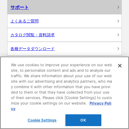
サポート
よくあるご質問
カタログ閲覧・資料請求
各種データダウンロード
WEB見積・各種シミュレーション
We use cookies to improve your experience on our web
site, to personalize content and ads and to analyze our
traffic. We share information about your use of our web
交換用部品の購入
site with our advertising and analytics partners, who ma
y combine it with other information that you have provi
修理・点検
ded to them or that they have collected from your use
of their services. Please click [Cookie Settings] to custo
mize your cookie settings on our website.
Privacy Poli
お問い合わせ
cy
ログイン
Cookie Settings
OK