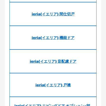
ieria(イエリア) 間仕切戸
ieria(イエリア) 機能ドア
ieria(イエリア) 音配慮ドア
ieria(イエリア) 戸襖
ieria(イエリア) リビングドア オプション･部