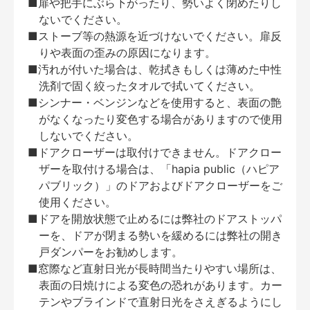
■扉や把手にぶら下がったり、勢いよく閉めたりし
ないでください。
■ストーブ等の熱源を近づけないでください。扉反
りや表面の歪みの原因になります。
■汚れが付いた場合は、乾拭きもしくは薄めた中性
洗剤で固く絞ったタオルで拭いてください。
■シンナー・ベンジンなどを使用すると、表面の艶
がなくなったり変色する場合がありますので使用
しないでください。
■ドアクローザーは取付けできません。ドアクロー
ザーを取付ける場合は、「hapia public（ハピア
パブリック）」のドアおよびドアクローザーをご
使用ください。
■ドアを開放状態で止めるには弊社のドアストッパ
ーを、ドアが閉まる勢いを緩めるには弊社の開き
戸ダンパーをお勧めします。
■窓際など直射日光が長時間当たりやすい場所は、
表面の日焼けによる変色の恐れがあります。カー
テンやブラインドで直射日光をさえぎるようにし