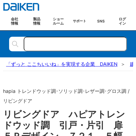
会社
製品
ショー
ログ
SNS
サポート
情報
情報
ルーム
イン
「ずっと ここちいいね」を実現する企業 DAIKEN
建
hapia トレンドウッド調･ソリッド調･レザー調･グロス調 /
リビングドア
リビングドア ハピアトレン
ドウッド調 引戸・片引 扉