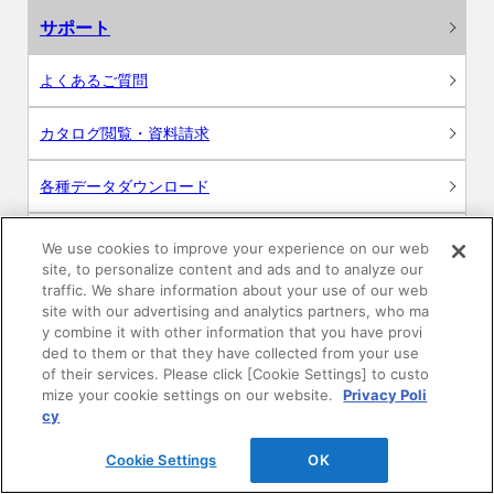
サポート
よくあるご質問
カタログ閲覧・資料請求
各種データダウンロード
WEB見積・各種シミュレーション
We use cookies to improve your experience on our web
site, to personalize content and ads and to analyze our
traffic. We share information about your use of our web
交換用部品の購入
site with our advertising and analytics partners, who ma
y combine it with other information that you have provi
修理・点検
ded to them or that they have collected from your use
of their services. Please click [Cookie Settings] to custo
mize your cookie settings on our website.
Privacy Poli
お問い合わせ
cy
ログイン
Cookie Settings
OK