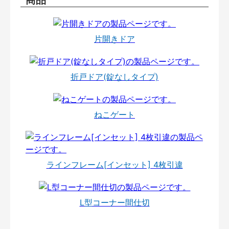
片開きドア
折戸ドア(錠なしタイプ)
ねこゲート
ラインフレーム[インセット] 4枚引違
L型コーナー間仕切