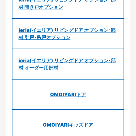
材 開き戸オプション
ieria(イエリア) リビングドア オプション･部
材 引戸･吊戸オプション
ieria(イエリア) リビングドア オプション･部
材 オーダー用部材
OMOIYARIドア
OMOIYARIキッズドア