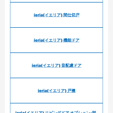
ieria(イエリア) 間仕切戸
ieria(イエリア) 機能ドア
ieria(イエリア) 音配慮ドア
ieria(イエリア) 戸襖
ieria(イエリア) リビングドア オプション･部