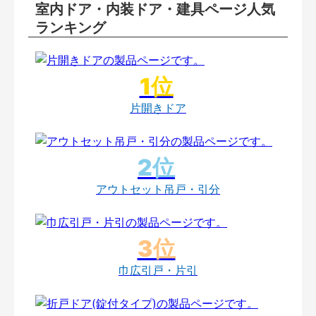
室内ドア・内装ドア・建具ページ人気
ランキング
片開きドア
アウトセット吊戸・引分
巾広引戸・片引