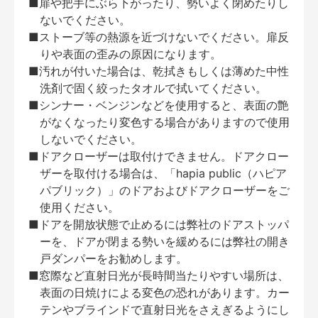
■扉や把手にぶら下がったり、勢いよく閉めたりし
ないでください。
■ストーブ等の熱源を近づけないでください。扉反
りや表面の歪みの原因になります。
■汚れが付いた場合は、乾拭きもしくは薄めた中性
洗剤で固く絞ったタオルで拭いてください。
■シンナー・ベンジンなどを使用すると、表面の艶
がなくなったり変色する場合がありますので使用
しないでください。
■ドアクローザーは取付けできません。ドアクロー
ザーを取付ける場合は、「hapia public（ハピア
パブリック）」のドアおよびドアクローザーをご
使用ください。
■ドアを開放状態で止めるには弊社のドアストッパ
ーを、ドアが閉まる勢いを緩めるには弊社の開き
戸ダンパーをお勧めします。
■窓際など直射日光が長時間当たりやすい場所は、
表面の日焼けによる変色の恐れがあります。カー
テンやブラインドで直射日光をさえぎるようにし