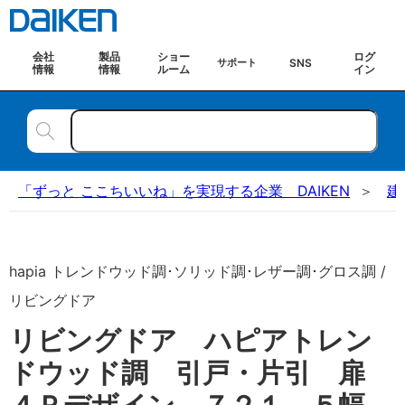
会社
製品
ショー
ログ
SNS
サポート
情報
情報
ルーム
イン
「ずっと ここちいいね」を実現する企業 DAIKEN
建
hapia トレンドウッド調･ソリッド調･レザー調･グロス調 /
リビングドア
リビングドア ハピアトレン
ドウッド調 引戸・片引 扉