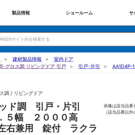
製品
情報
ショー
ルーム
サ
N
建材製品情報
室内ドア
ー調･グロス調 リビングドア 引戸
引戸･片引
AA1D4P-
ス調 / リビングドア
リッド調 引戸・片引
画像は該当品番
（該当品番以外
１．５幅 ２０００高
左右兼用 錠付 ラクラ