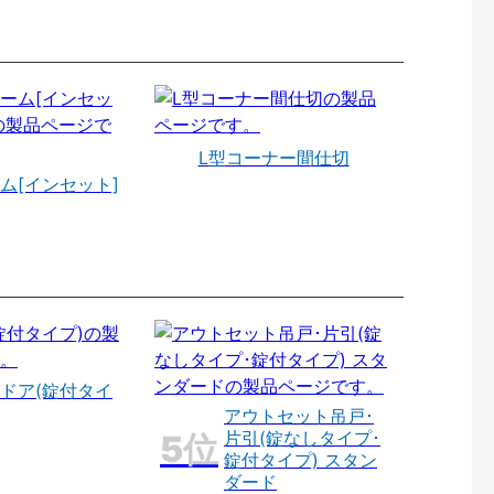
L型コーナー間仕切
ム[インセット]
ドア(錠付タイ
アウトセット吊戸･
片引(錠なしタイプ･
錠付タイプ) スタン
ダード