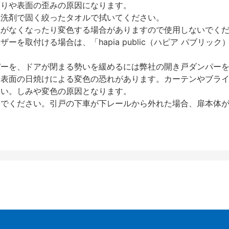
反りや表面の歪みの原因になります。
性洗剤で固く絞ったタオルで拭いてください。
艶がなくなったり変色する場合がありますので使用しないでく
を取付ける場合は、「hapia public（ハピア パブリ
パーを、ドアが閉まる勢いを緩めるには弊社の開き戸ダンパー
、表面の日焼けによる変色の恐れがあります。カーテンやブラ
さい。しみや変色の原因となります。
いでください。引戸の下車が下レールから外れた場合、扉本体