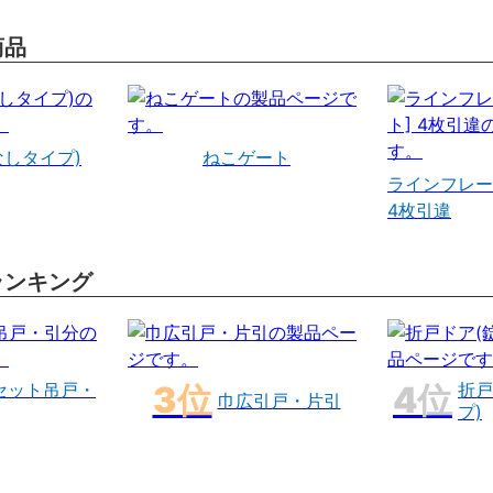
商品
なしタイプ)
ねこゲート
ラインフレー
4枚引違
ランキング
セット吊戸・
折戸
巾広引戸・片引
プ)