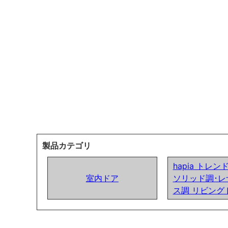
製品カテゴリ
hapia トレ
室内ドア
ソリッド調･レ
ス調 リビング