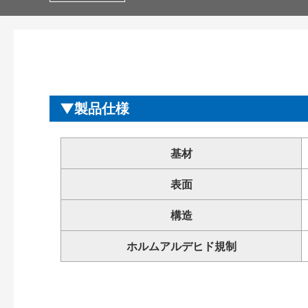
製品仕様
基材
表面
構造
ホルムアルデヒド規制