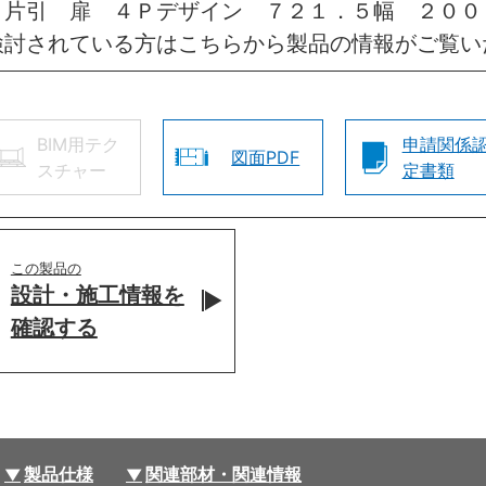
・片引 扉 ４Ｐデザイン ７２１．５幅 ２００
検討されている方はこちらから製品の情報がご覧い
BIM用テク
申請関係
図面PDF
スチャー
定書類
この製品の
設計・施工情報を
確認する
製品仕様
関連部材・関連情報