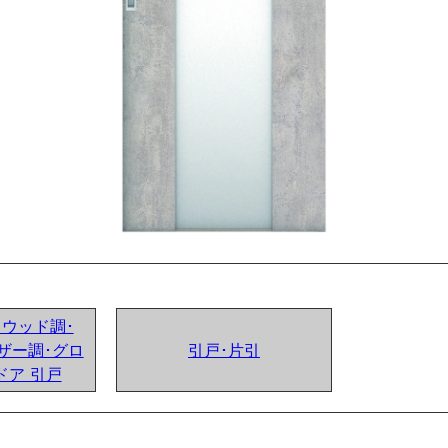
ンドウッド調･
ザー調･グロ
引戸･片引
ドア 引戸