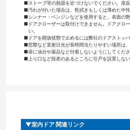
■ストーブ等の熱源を近づけないでください。扉
■汚れが付いた場合は、乾拭きもしくは薄めた中
■シンナー・ベンジンなどを使用すると、表面の
■ドアクローザーは取付けできません。ドアクローザー
い。
■ドアを開放状態で止めるには弊社のドアストッ
■窓際など直射日光が長時間当たりやすい場所は
■扉に油分や薬品など付着しないようにしてくだ
■上り口など段差のあるところに引戸を設置しな
室内ドア 関連リンク