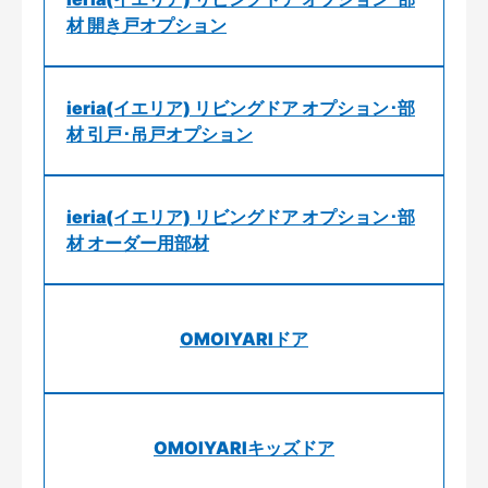
材 開き戸オプション
ieria(イエリア) リビングドア オプション･部
材 引戸･吊戸オプション
ieria(イエリア) リビングドア オプション･部
材 オーダー用部材
OMOIYARIドア
OMOIYARIキッズドア