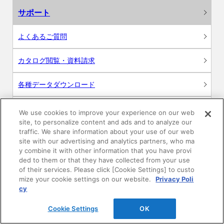
サポート
よくあるご質問
カタログ閲覧・資料請求
各種データダウンロード
WEB見積・各種シミュレーション
We use cookies to improve your experience on our web
site, to personalize content and ads and to analyze our
traffic. We share information about your use of our web
交換用部品の購入
site with our advertising and analytics partners, who ma
y combine it with other information that you have provi
修理・点検
ded to them or that they have collected from your use
of their services. Please click [Cookie Settings] to custo
mize your cookie settings on our website.
Privacy Poli
お問い合わせ
cy
ログイン
Cookie Settings
OK