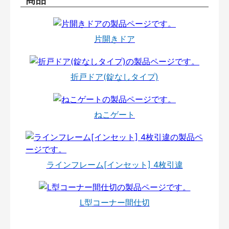
片開きドア
折戸ドア(錠なしタイプ)
ねこゲート
ラインフレーム[インセット] 4枚引違
L型コーナー間仕切