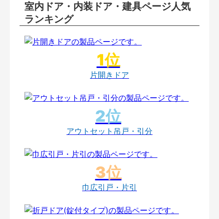
室内ドア・内装ドア・建具ページ人気
ランキング
片開きドア
アウトセット吊戸・引分
巾広引戸・片引