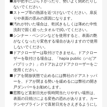
■扉や把手にぶら下がったり、勢いよく閉めたりし
ないでください。
■ストーブ等の熱源を近づけないでください。扉反
りや表面の歪みの原因になります。
■汚れが付いた場合は、乾拭きもしくは薄めた中性
洗剤で固く絞ったタオルで拭いてください。
■シンナー・ベンジンなどを使用すると、表面の艶
がなくなったり変色する場合がありますので使用
しないでください。
■ドアクローザーは取付けできません。ドアクロー
ザーを取付ける場合は、「hapia public（ハピア
パブリック）」のドアおよびドアクローザーをご
使用ください。
■ドアを開放状態で止めるには弊社のドアストッパ
ーを、ドアが閉まる勢いを緩めるには弊社の開き
戸ダンパーをお勧めします。
■窓際など直射日光が長時間当たりやすい場所は、
表面の日焼けによる変色の恐れがあります。カー
テンやブラインドで直射日光をさえぎるようにし