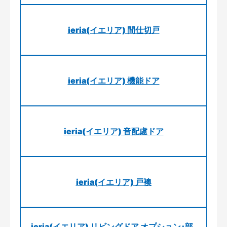
ieria(イエリア) 間仕切戸
ieria(イエリア) 機能ドア
ieria(イエリア) 音配慮ドア
ieria(イエリア) 戸襖
ieria(イエリア) リビングドア オプション･部