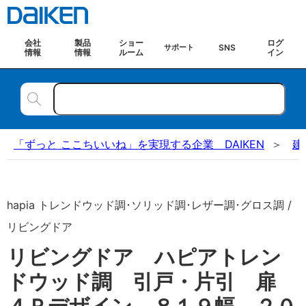
会社
製品
ショー
ログ
SNS
サポート
情報
情報
ルーム
イン
「ずっと ここちいいね」を実現する企業 DAIKEN
建
hapia トレンドウッド調･ソリッド調･レザー調･グロス調 /
リビングドア
リビングドア ハピアトレン
ドウッド調 引戸・片引 扉