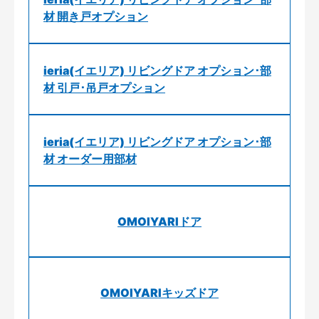
材 開き戸オプション
ieria(イエリア) リビングドア オプション･部
材 引戸･吊戸オプション
ieria(イエリア) リビングドア オプション･部
材 オーダー用部材
OMOIYARIドア
OMOIYARIキッズドア