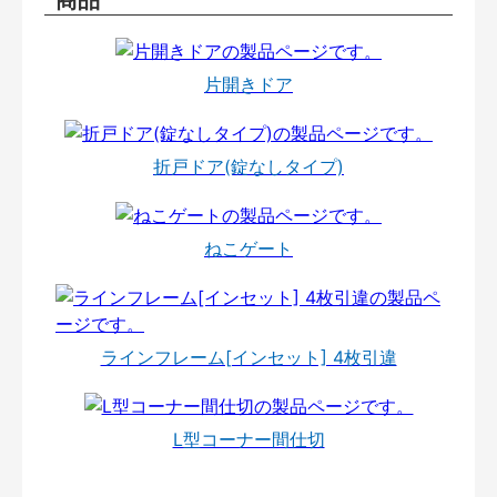
片開きドア
折戸ドア(錠なしタイプ)
ねこゲート
ラインフレーム[インセット] 4枚引違
L型コーナー間仕切