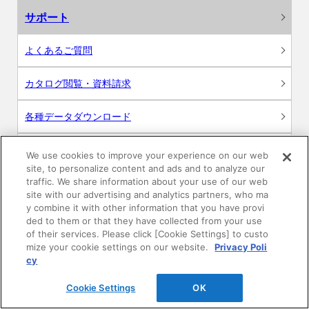
サポート
よくあるご質問
カタログ閲覧・資料請求
各種データダウンロード
WEB見積・各種シミュレーション
We use cookies to improve your experience on our web
site, to personalize content and ads and to analyze our
traffic. We share information about your use of our web
交換用部品の購入
site with our advertising and analytics partners, who ma
y combine it with other information that you have provi
修理・点検
ded to them or that they have collected from your use
of their services. Please click [Cookie Settings] to custo
mize your cookie settings on our website.
Privacy Poli
お問い合わせ
cy
ログイン
Cookie Settings
OK