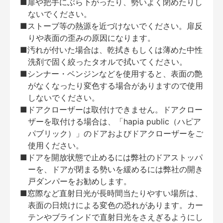
■扉や把手にぶら下がったり、勢いよく閉めたりし
ないでください。
■ストーブ等の熱源を近づけないでください。扉反
りや表面の歪みの原因になります。
■汚れが付いた場合は、乾拭きもしくは薄めた中性
洗剤で固く絞ったタオルで拭いてください。
■シンナー・ベンジンなどを使用すると、表面の艶
がなくなったり変色する場合がありますので使用
しないでください。
■ドアクローザーは取付けできません。ドアクロー
ザーを取付ける場合は、「hapia public（ハピア
パブリック）」のドアおよびドアクローザーをご
使用ください。
■ドアを開放状態で止めるには弊社のドアストッパ
ーを、ドアが閉まる勢いを緩めるには弊社の開き
戸ダンパーをお勧めします。
■窓際など直射日光が長時間当たりやすい場所は、
表面の日焼けによる変色の恐れがあります。カー
テンやブラインドで直射日光をさえぎるようにし