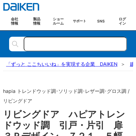
会社
製品
ショー
ログ
SNS
サポート
情報
情報
ルーム
イン
「ずっと ここちいいね」を実現する企業 DAIKEN
建
hapia トレンドウッド調･ソリッド調･レザー調･グロス調 /
リビングドア
リビングドア ハピアトレン
ドウッド調 引戸・片引 扉