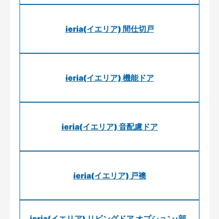
ieria(イエリア) 間仕切戸
ieria(イエリア) 機能ドア
ieria(イエリア) 音配慮ドア
ieria(イエリア) 戸襖
ieria(イエリア) リビングドア オプション･部