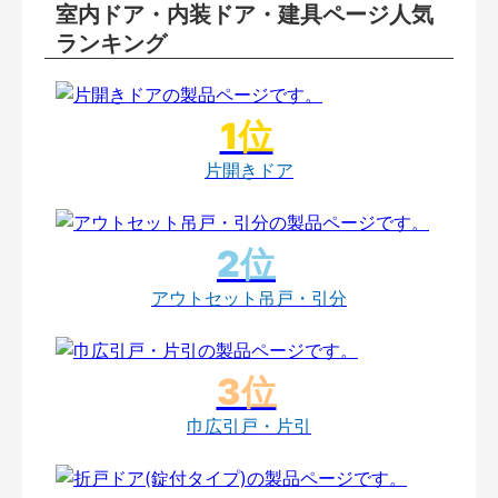
室内ドア・内装ドア・建具ページ人気
ランキング
片開きドア
アウトセット吊戸・引分
巾広引戸・片引