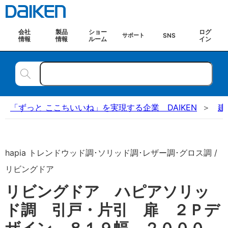
会社
製品
ショー
ログ
SNS
サポート
情報
情報
ルーム
イン
「ずっと ここちいいね」を実現する企業 DAIKEN
建
hapia トレンドウッド調･ソリッド調･レザー調･グロス調 /
リビングドア
リビングドア ハピアソリッ
ド調 引戸・片引 扉 ２Ｐデ