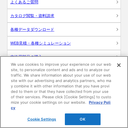
よくあるご質問
カタログ閲覧・資料請求
各種データダウンロード
WEB見積・各種シミュレーション
交換用部品の購入
We use cookies to improve your experience on our web
site, to personalize content and ads and to analyze our
修理・点検
traffic. We share information about your use of our web
site with our advertising and analytics partners, who ma
お問い合わせ
y combine it with other information that you have provi
ded to them or that they have collected from your use
ログイン
of their services. Please click [Cookie Settings] to custo
mize your cookie settings on our website.
Privacy Poli
cy
建築・設計関係者様向けサイト
Cookie Settings
OK
ユーザー登録サービス