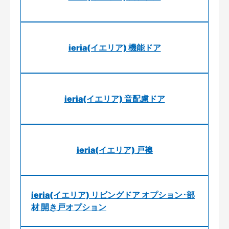
ieria(イエリア) 機能ドア
ieria(イエリア) 音配慮ドア
ieria(イエリア) 戸襖
ieria(イエリア) リビングドア オプション･部
材 開き戸オプション