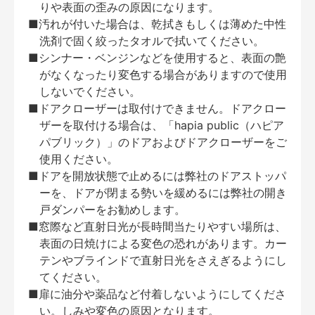
りや表面の歪みの原因になります。
■汚れが付いた場合は、乾拭きもしくは薄めた中性
洗剤で固く絞ったタオルで拭いてください。
■シンナー・ベンジンなどを使用すると、表面の艶
がなくなったり変色する場合がありますので使用
しないでください。
■ドアクローザーは取付けできません。ドアクロー
ザーを取付ける場合は、「hapia public（ハピア
パブリック）」のドアおよびドアクローザーをご
使用ください。
■ドアを開放状態で止めるには弊社のドアストッパ
ーを、ドアが閉まる勢いを緩めるには弊社の開き
戸ダンパーをお勧めします。
■窓際など直射日光が長時間当たりやすい場所は、
表面の日焼けによる変色の恐れがあります。カー
テンやブラインドで直射日光をさえぎるようにし
てください。
■扉に油分や薬品など付着しないようにしてくださ
い。しみや変色の原因となります。