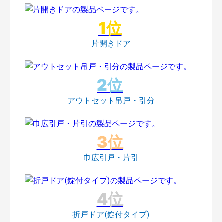
片開きドア
アウトセット吊戸・引分
巾広引戸・片引
折戸ドア(錠付タイプ)