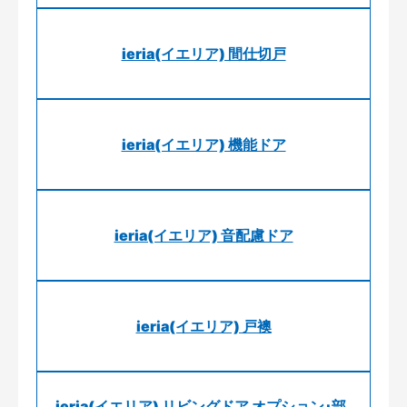
ieria(イエリア) 間仕切戸
ieria(イエリア) 機能ドア
ieria(イエリア) 音配慮ドア
ieria(イエリア) 戸襖
ieria(イエリア) リビングドア オプション･部