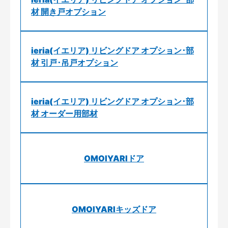
材 開き戸オプション
ieria(イエリア) リビングドア オプション･部
材 引戸･吊戸オプション
ieria(イエリア) リビングドア オプション･部
材 オーダー用部材
OMOIYARIドア
OMOIYARIキッズドア