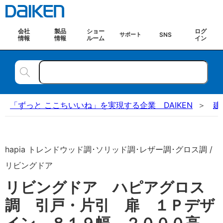
会社
製品
ショー
ログ
SNS
サポート
情報
情報
ルーム
イン
「ずっと ここちいいね」を実現する企業 DAIKEN
建
hapia トレンドウッド調･ソリッド調･レザー調･グロス調 /
リビングドア
リビングドア ハピアグロス
調 引戸・片引 扉 １Ｐデザ