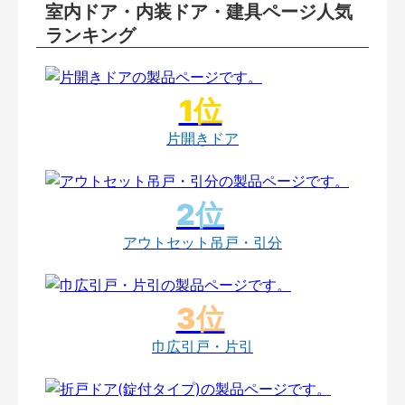
室内ドア・内装ドア・建具ページ人気
ランキング
片開きドア
アウトセット吊戸・引分
巾広引戸・片引