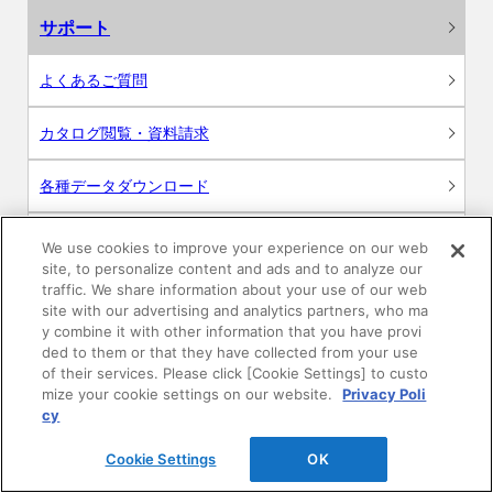
サポート
よくあるご質問
カタログ閲覧・資料請求
各種データダウンロード
WEB見積・各種シミュレーション
We use cookies to improve your experience on our web
site, to personalize content and ads and to analyze our
traffic. We share information about your use of our web
交換用部品の購入
site with our advertising and analytics partners, who ma
y combine it with other information that you have provi
修理・点検
ded to them or that they have collected from your use
of their services. Please click [Cookie Settings] to custo
mize your cookie settings on our website.
Privacy Poli
お問い合わせ
cy
ログイン
Cookie Settings
OK