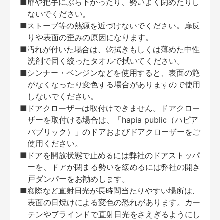
■扉や把手にぶら下がったり、勢いよく閉めたりし
ないでください。
■ストーブ等の熱源を近づけないでください。扉反
りや表面の歪みの原因になります。
■汚れが付いた場合は、乾拭きもしくは薄めた中性
洗剤で固く絞ったタオルで拭いてください。
■シンナー・ベンジンなどを使用すると、表面の艶
がなくなったり変色する場合がありますので使用
しないでください。
■ドアクローザーは取付けできません。ドアクロー
ザーを取付ける場合は、「hapia public（ハピア
パブリック）」のドアおよびドアクローザーをご
使用ください。
■ドアを開放状態で止めるには弊社のドアストッパ
ーを、ドアが閉まる勢いを緩めるには弊社の開き
戸ダンパーをお勧めします。
■窓際など直射日光が長時間当たりやすい場所は、
表面の日焼けによる変色の恐れがあります。カー
テンやブラインドで直射日光をさえぎるようにし