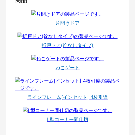
片開きドア
折戸ドア(錠なしタイプ)
ねこゲート
ラインフレーム[インセット] 4枚引違
L型コーナー間仕切