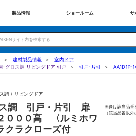
製品
情報
ショー
ルーム
サ
N
建材製品情報
室内ドア
ー調･グロス調 リビングドア 引戸
引戸･片引
AA1D1P-1
ス調 / リビングドア
ロス調 引戸・片引 扉
画像は該当品番
（該当品番以外
２０００高 〈ルミホワ
ラクラクローズ付