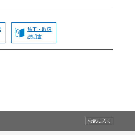
認
施工・取扱
説明書
お気に入り