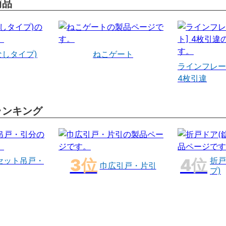
商品
なしタイプ)
ねこゲート
ラインフレー
4枚引違
ランキング
セット吊戸・
折戸
巾広引戸・片引
プ)