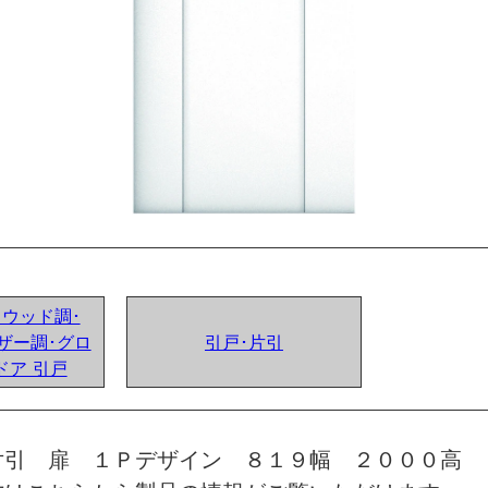
ンドウッド調･
ザー調･グロ
引戸･片引
ドア 引戸
片引 扉 １Ｐデザイン ８１９幅 ２０００高 