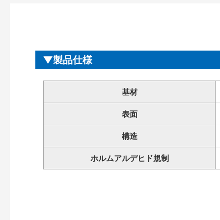
製品仕様
基材
表面
構造
ホルムアルデヒド規制