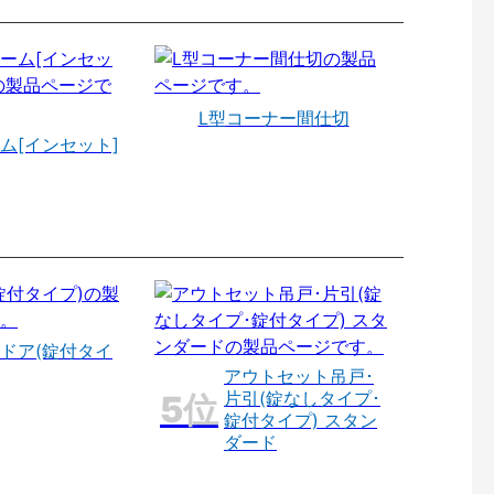
L型コーナー間仕切
ム[インセット]
ドア(錠付タイ
アウトセット吊戸･
片引(錠なしタイプ･
錠付タイプ) スタン
ダード