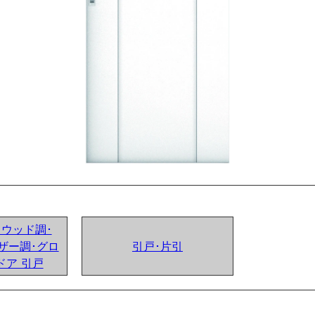
ンドウッド調･
ザー調･グロ
引戸･片引
ドア 引戸