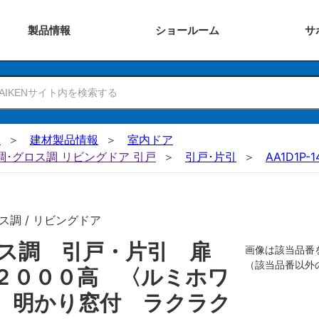
製品
情報
ショー
ルーム
サ
N
建材製品情報
室内ドア
ー調･グロス調 リビングドア 引戸
引戸･片引
AA1D1P-
ス調 / リビングドア
ロス調 引戸・片引 扉
画像は該当品番
（該当品番以外
２０００高 〈ルミホワ
 明かり窓付 ラクラク