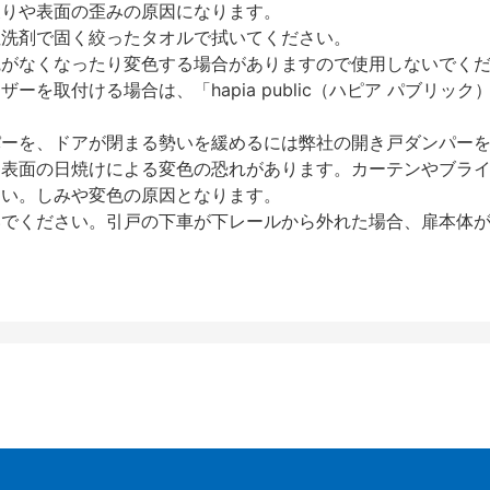
反りや表面の歪みの原因になります。
性洗剤で固く絞ったタオルで拭いてください。
艶がなくなったり変色する場合がありますので使用しないでく
を取付ける場合は、「hapia public（ハピア パブリ
パーを、ドアが閉まる勢いを緩めるには弊社の開き戸ダンパー
、表面の日焼けによる変色の恐れがあります。カーテンやブラ
さい。しみや変色の原因となります。
いでください。引戸の下車が下レールから外れた場合、扉本体