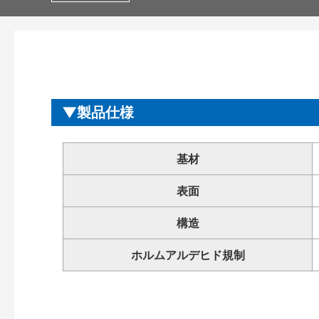
製品仕様
基材
表面
構造
ホルムアルデヒド規制