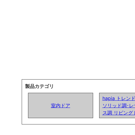
製品カテゴリ
hapia トレ
室内ドア
ソリッド調･レ
ス調 リビング