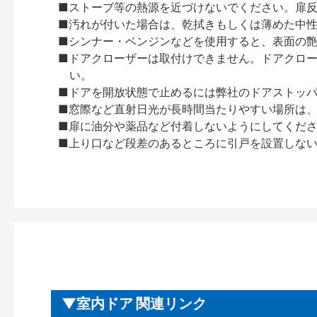
■ストーブ等の熱源を近づけないでください。扉
■汚れが付いた場合は、乾拭きもしくは薄めた中
■シンナー・ベンジンなどを使用すると、表面の
■ドアクローザーは取付けできません。ドアクローザー
い。
■ドアを開放状態で止めるには弊社のドアストッ
■窓際など直射日光が長時間当たりやすい場所は
■扉に油分や薬品など付着しないようにしてくだ
■上り口など段差のあるところに引戸を設置しな
室内ドア 関連リンク