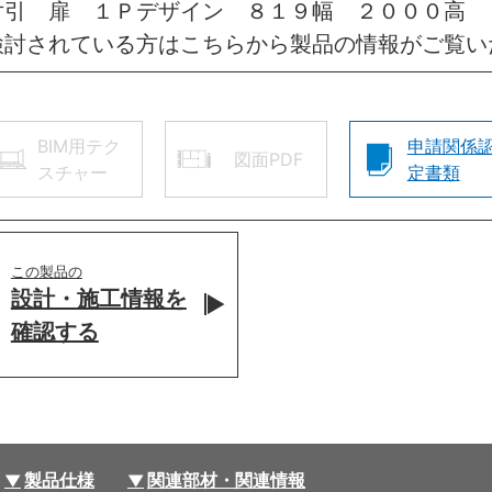
片引 扉 １Ｐデザイン ８１９幅 ２０００高 
検討されている方はこちらから製品の情報がご覧い
BIM用テク
申請関係
図面PDF
スチャー
定書類
この製品の
設計・施工情報を
確認する
製品仕様
関連部材・関連情報