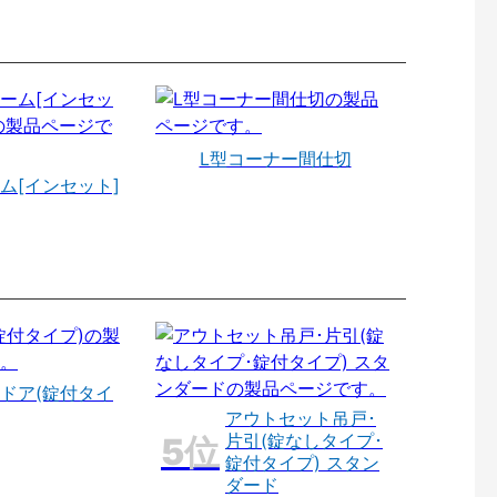
L型コーナー間仕切
ム[インセット]
ドア(錠付タイ
アウトセット吊戸･
片引(錠なしタイプ･
錠付タイプ) スタン
ダード