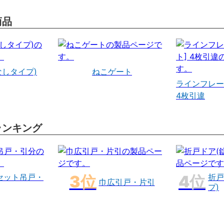
商品
なしタイプ)
ねこゲート
ラインフレー
4枚引違
ランキング
セット吊戸・
折戸
巾広引戸・片引
プ)