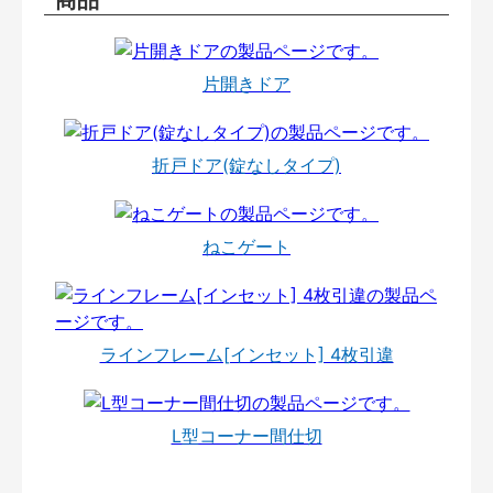
片開きドア
折戸ドア(錠なしタイプ)
ねこゲート
ラインフレーム[インセット] 4枚引違
L型コーナー間仕切