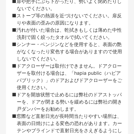
■扉や把手にぶら下がったり、勢いよく閉めたりし
ないでください。
■ストーブ等の熱源を近づけないでください。扉反
りや表面の歪みの原因になります。
■汚れが付いた場合は、乾拭きもしくは薄めた中性
洗剤で固く絞ったタオルで拭いてください。
■シンナー・ベンジンなどを使用すると、表面の艶
がなくなったり変色する場合がありますので使用
しないでください。
■ドアクローザーは取付けできません。ドアクロー
ザーを取付ける場合は、「hapia public（ハピア
パブリック）」のドアおよびドアクローザーをご
使用ください。
■ドアを開放状態で止めるには弊社のドアストッパ
ーを、ドアが閉まる勢いを緩めるには弊社の開き
戸ダンパーをお勧めします。
■窓際など直射日光が長時間当たりやすい場所は、
表面の日焼けによる変色の恐れがあります。カー
テンやブラインドで直射日光をさえぎるようにし