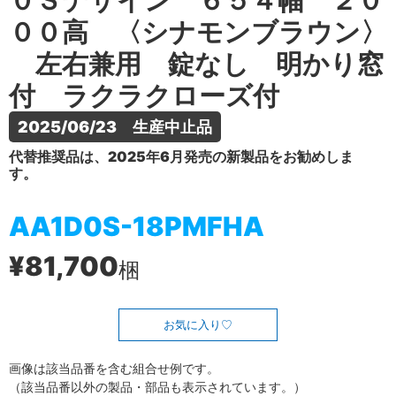
０Ｓデザイン ６５４幅 ２０
００高 〈シナモンブラウン〉
左右兼用 錠なし 明かり窓
付 ラクラクローズ付
2025/06/23　生産中止品
代替推奨品は、2025年6月発売の新製品をお勧めしま
す。
AA1D0S-18PMFHA
¥81,700
梱
お気に入り
画像は該当品番を含む組合せ例です。
（該当品番以外の製品・部品も表示されています。）