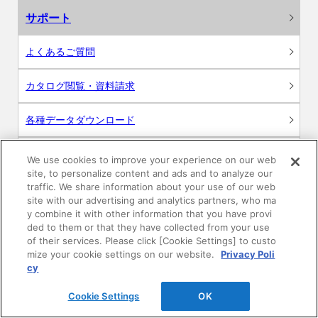
サポート
よくあるご質問
カタログ閲覧・資料請求
各種データダウンロード
WEB見積・各種シミュレーション
We use cookies to improve your experience on our web
site, to personalize content and ads and to analyze our
traffic. We share information about your use of our web
交換用部品の購入
site with our advertising and analytics partners, who ma
y combine it with other information that you have provi
修理・点検
ded to them or that they have collected from your use
of their services. Please click [Cookie Settings] to custo
mize your cookie settings on our website.
Privacy Poli
お問い合わせ
cy
ログイン
Cookie Settings
OK