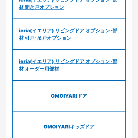
材 開き戸オプション
ieria(イエリア) リビングドア オプション･部
材 引戸･吊戸オプション
ieria(イエリア) リビングドア オプション･部
材 オーダー用部材
OMOIYARIドア
OMOIYARIキッズドア