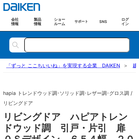
会社
製品
ショー
ログ
SNS
サポート
情報
情報
ルーム
イン
「ずっと ここちいいね」を実現する企業 DAIKEN
建
hapia トレンドウッド調･ソリッド調･レザー調･グロス調 /
リビングドア
リビングドア ハピアトレン
ドウッド調 引戸・片引 扉