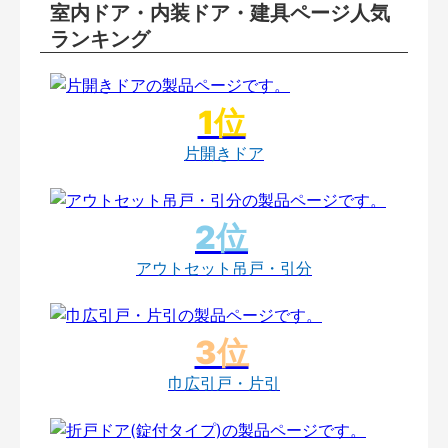
室内ドア・内装ドア・建具ページ人気
ランキング
片開きドア
アウトセット吊戸・引分
巾広引戸・片引