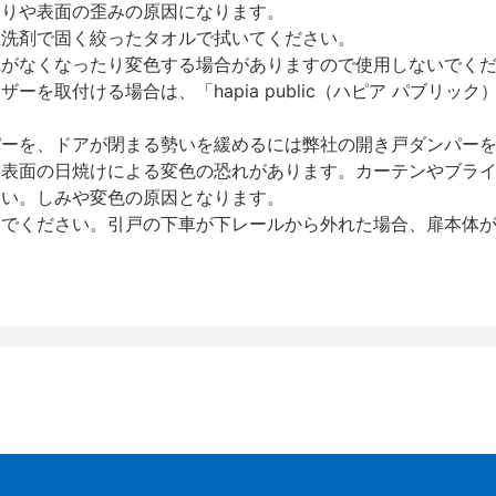
反りや表面の歪みの原因になります。
性洗剤で固く絞ったタオルで拭いてください。
艶がなくなったり変色する場合がありますので使用しないでく
を取付ける場合は、「hapia public（ハピア パブリ
パーを、ドアが閉まる勢いを緩めるには弊社の開き戸ダンパー
、表面の日焼けによる変色の恐れがあります。カーテンやブラ
さい。しみや変色の原因となります。
いでください。引戸の下車が下レールから外れた場合、扉本体