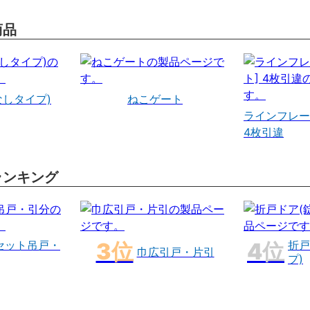
商品
なしタイプ)
ねこゲート
ラインフレー
4枚引違
ランキング
セット吊戸・
折戸
巾広引戸・片引
プ)