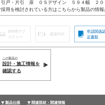
 引戸・片引 扉 ０Ｓデザイン ５９４幅 ２
ご採用を検討されている方はこちらから製品の情報
BIM用テク
申請関係
図面PDF
スチャー
定書類
この製品の
設計・施工情報を
確認する
製品仕様
関連部材・関連情報