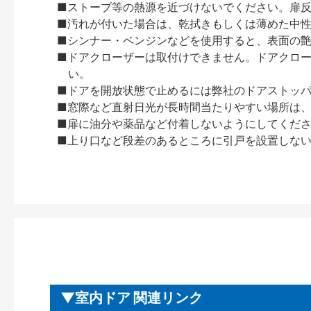
■ストーブ等の熱源を近づけないでください。扉
■汚れが付いた場合は、乾拭きもしくは薄めた中
■シンナー・ベンジンなどを使用すると、表面の
■ドアクローザーは取付けできません。ドアクローザー
い。
■ドアを開放状態で止めるには弊社のドアストッ
■窓際など直射日光が長時間当たりやすい場所は
■扉に油分や薬品など付着しないようにしてくだ
■上り口など段差のあるところに引戸を設置しな
室内ドア 関連リンク