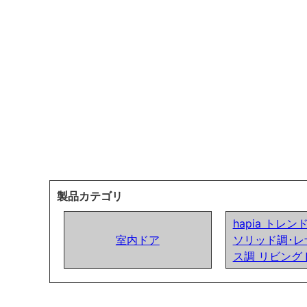
製品カテゴリ
hapia トレ
室内ドア
ソリッド調･レ
ス調 リビング