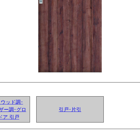
ンドウッド調･
ザー調･グロ
引戸･片引
ドア 引戸