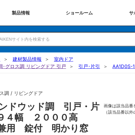
製品
情報
ショー
ルーム
サ
N
建材製品情報
室内ドア
ー調･グロス調 リビングドア 引戸
引戸･片引
AA1D0S-
ス調 / リビングドア
ンドウッド調 引戸・片
画像は該当品番
（該当品番以外
５９４幅 ２０００高
兼用 錠付 明かり窓