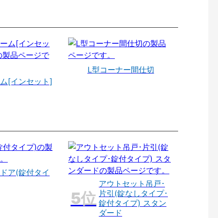
L型コーナー間仕切
ム[インセット]
ドア(錠付タイ
アウトセット吊戸･
片引(錠なしタイプ･
錠付タイプ) スタン
ダード