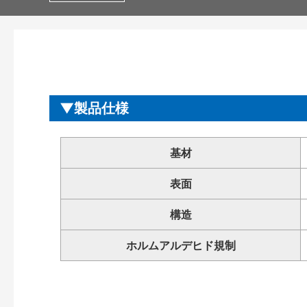
製品仕様
基材
表面
構造
ホルムアルデヒド規制