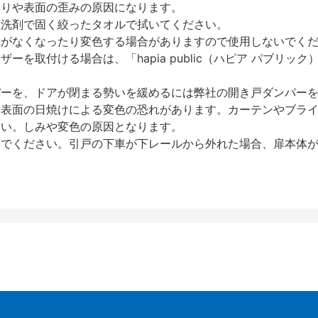
反りや表面の歪みの原因になります。
性洗剤で固く絞ったタオルで拭いてください。
艶がなくなったり変色する場合がありますので使用しないでく
を取付ける場合は、「hapia public（ハピア パブリ
パーを、ドアが閉まる勢いを緩めるには弊社の開き戸ダンパー
、表面の日焼けによる変色の恐れがあります。カーテンやブラ
さい。しみや変色の原因となります。
いでください。引戸の下車が下レールから外れた場合、扉本体