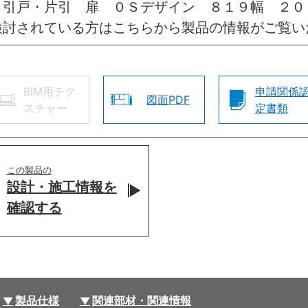
 引戸・片引 扉 ０Ｓデザイン ８１９幅 ２０
検討されている方はこちらから製品の情報がご覧い
BIM用テク
申請関係
図面PDF
スチャー
定書類
この製品の
設計・施工情報を
確認する
製品仕様
関連部材・関連情報