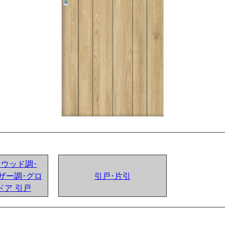
ンドウッド調･
ザー調･グロ
引戸･片引
ドア 引戸