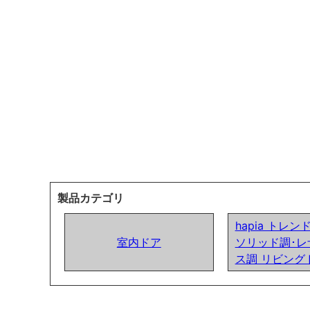
製品カテゴリ
hapia トレ
室内ドア
ソリッド調･レ
ス調 リビング