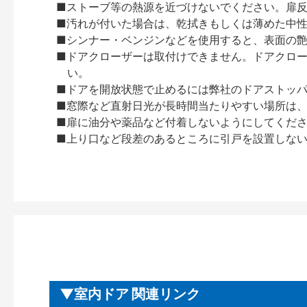
■ストーブ等の熱源を近づけないでください。扉
■汚れが付いた場合は、乾拭きもしくは薄めた中
■シンナー・ベンジンなどを使用すると、表面の
■ドアクローザーは取付けできません。ドアクローザー
い。
■ドアを開放状態で止めるには弊社のドアストッ
■窓際など直射日光が長時間当たりやすい場所は
■扉に油分や薬品など付着しないようにしてくだ
■上り口など段差のあるところに引戸を設置しな
室内ドア 関連リンク