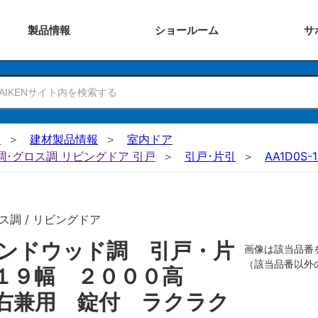
製品
情報
ショー
ルーム
サ
N
建材製品情報
室内ドア
ー調･グロス調 リビングドア 引戸
引戸･片引
AA1D0S-
ス調 / リビングドア
ンドウッド調 引戸・片
画像は該当品番
（該当品番以外
８１９幅 ２０００高
右兼用 錠付 ラクラク