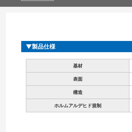
製品仕様
基材
表面
構造
ホルムアルデヒド規制