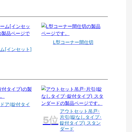
L型コーナー間仕切
ム[インセット]
ドア(錠付タイ
アウトセット吊戸･
片引(錠なしタイプ･
錠付タイプ) スタン
ダード