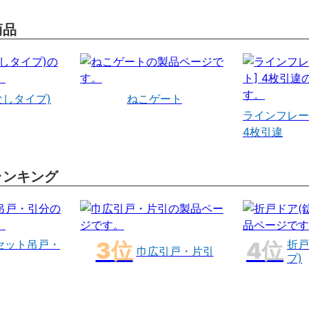
商品
なしタイプ)
ねこゲート
ラインフレー
4枚引違
ランキング
セット吊戸・
折戸
巾広引戸・片引
プ)