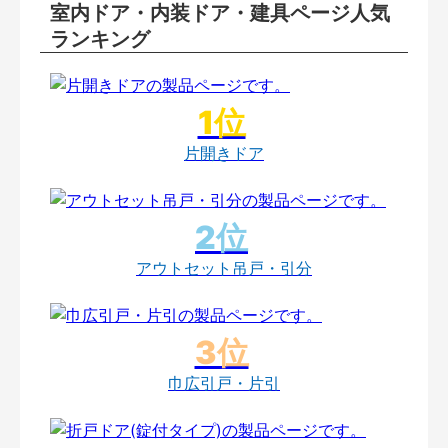
室内ドア・内装ドア・建具ページ人気
ランキング
片開きドア
アウトセット吊戸・引分
巾広引戸・片引