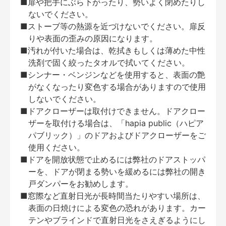
■扉や把手にぶら下がったり、勢いよく閉めたりし
ないでください。
■ストーブ等の熱源を近づけないでください。扉反
りや表面の歪みの原因になります。
■汚れが付いた場合は、乾拭きもしくは薄めた中性
洗剤で固く絞ったタオルで拭いてください。
■シンナー・ベンジンなどを使用すると、表面の艶
がなくなったり変色する場合がありますので使用
しないでください。
■ドアクローザーは取付けできません。ドアクロー
ザーを取付ける場合は、「hapia public（ハピア
パブリック）」のドアおよびドアクローザーをご
使用ください。
■ドアを開放状態で止めるには弊社のドアストッパ
ーを、ドアが閉まる勢いを緩めるには弊社の開き
戸ダンパーをお勧めします。
■窓際など直射日光が長時間当たりやすい場所は、
表面の日焼けによる変色の恐れがあります。カー
テンやブラインドで直射日光をさえぎるようにし