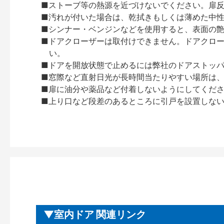
■ストーブ等の熱源を近づけないでください。扉
■汚れが付いた場合は、乾拭きもしくは薄めた中
■シンナー・ベンジンなどを使用すると、表面の
■ドアクローザーは取付けできません。ドアクローザー
い。
■ドアを開放状態で止めるには弊社のドアストッ
■窓際など直射日光が長時間当たりやすい場所は
■扉に油分や薬品など付着しないようにしてくだ
■上り口など段差のあるところに引戸を設置しな
室内ドア 関連リンク