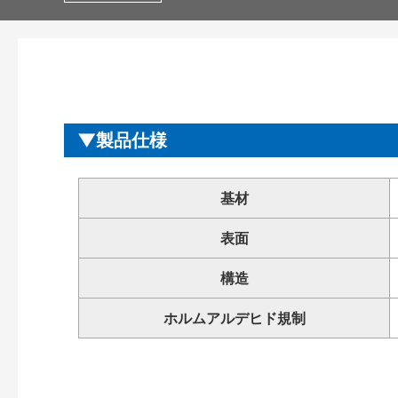
製品仕様
基材
表面
構造
ホルムアルデヒド規制