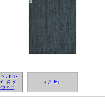
ンドウッド調･
ザー調･グロ
引戸･片引
ドア 引戸