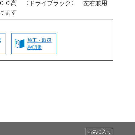
０００高 〈ドライブラック〉 左右兼用
けます
認
施工・取扱
説明書
お気に入り