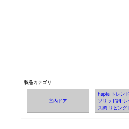
製品カテゴリ
hapia トレ
室内ドア
ソリッド調･レ
ス調 リビング