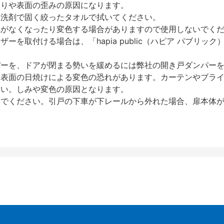
反りや表面の歪みの原因になります。
性洗剤で固く絞ったタオルで拭いてください。
艶がなくなったり変色する場合がありますので使用しないでく
を取付ける場合は、「hapia public（ハピア パブリ
パーを、ドアが閉まる勢いを緩めるには弊社の開き戸ダンパー
、表面の日焼けによる変色の恐れがあります。カーテンやブラ
さい。しみや変色の原因となります。
いでください。引戸の下車が下レールから外れた場合、扉本体