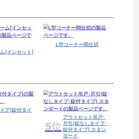
L型コーナー間仕切
ム[インセット]
ドア(錠付タイ
アウトセット吊戸･
片引(錠なしタイプ･
錠付タイプ) スタン
ダード