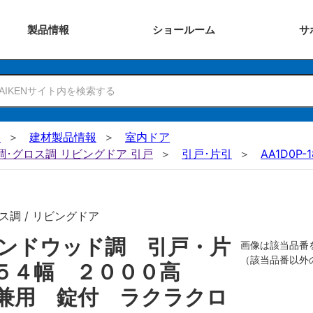
製品
情報
ショー
ルーム
サ
N
建材製品情報
室内ドア
ー調･グロス調 リビングドア 引戸
引戸･片引
AA1D0P-1
ス調 / リビングドア
ンドウッド調 引戸・片
画像は該当品番
（該当品番以外
６５４幅 ２０００高
兼用 錠付 ラクラクロ