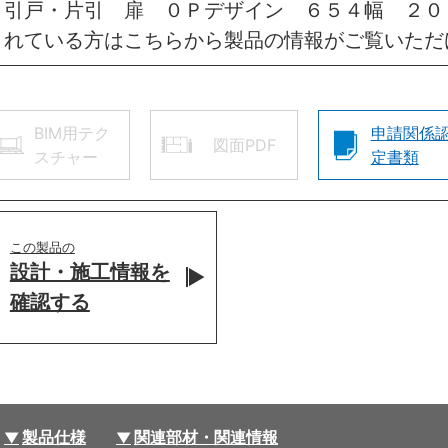
 引戸・片引 扉 ０Ｐデザイン ６５４幅 ２
されている方はこちらから製品の情報がご覧いただ
BIM用テク
申請関係
図面PDF
スチャー
定書類
この製品の
設計・施工情報を
確認する
製品仕様
関連部材・関連情報