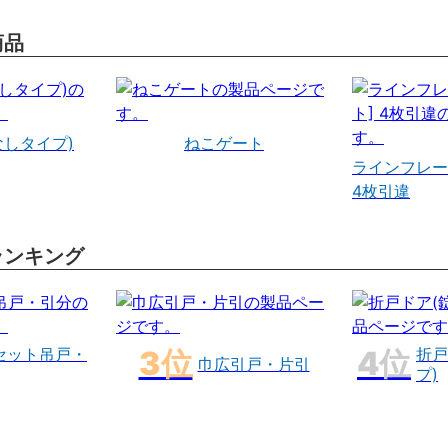
商品
なしタイプ)
ねこゲート
ラインフレー
4枚引違
ランキング
セット吊戸・
折戸
巾広引戸・片引
プ)