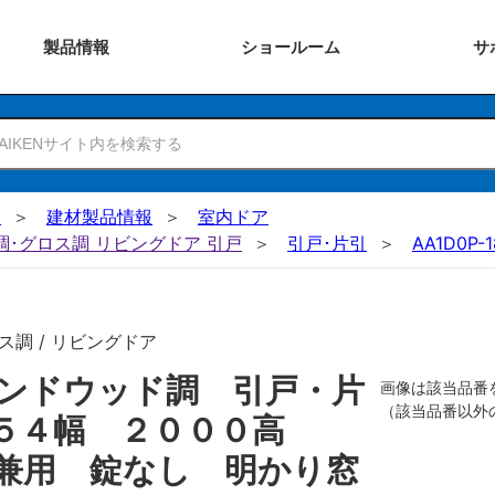
製品
情報
ショー
ルーム
サ
N
建材製品情報
室内ドア
ー調･グロス調 リビングドア 引戸
引戸･片引
AA1D0P-
ス調 / リビングドア
ンドウッド調 引戸・片
画像は該当品番
（該当品番以外
６５４幅 ２０００高
兼用 錠なし 明かり窓