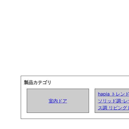
製品カテゴリ
hapia トレ
室内ドア
ソリッド調･レ
ス調 リビング