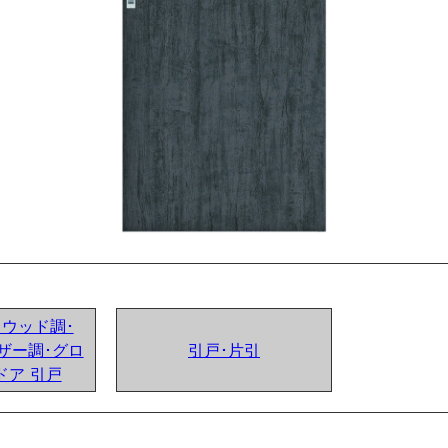
ンドウッド調･
ザー調･グロ
引戸･片引
ドア 引戸