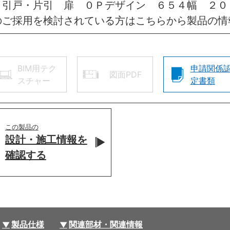
 引戸・片引 扉 ０Ｐデザイン ６５４幅 ２
のご採用を検討されている方はこちらから製品の情
BIM用テク
申請関係
図面PDF
スチャー
定書類
この製品の
設計・施工情報を
確認する
製品仕様
関連部材・関連情報