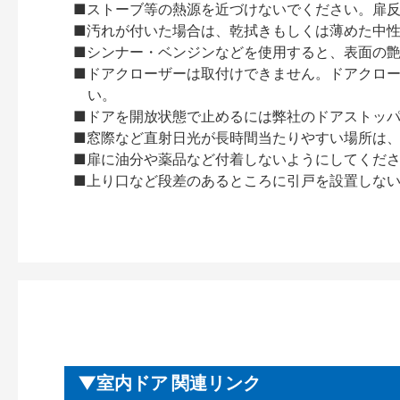
■ストーブ等の熱源を近づけないでください。扉
■汚れが付いた場合は、乾拭きもしくは薄めた中
■シンナー・ベンジンなどを使用すると、表面の
■ドアクローザーは取付けできません。ドアクローザー
い。
■ドアを開放状態で止めるには弊社のドアストッ
■窓際など直射日光が長時間当たりやすい場所は
■扉に油分や薬品など付着しないようにしてくだ
■上り口など段差のあるところに引戸を設置しな
室内ドア 関連リンク