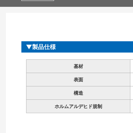
製品仕様
基材
表面
構造
ホルムアルデヒド規制