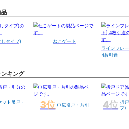
商品
なしタイプ)
ねこゲート
ラインフレー
4枚引違
ランキング
セット吊戸・
折戸
巾広引戸・片引
プ)