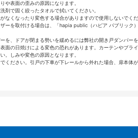
反りや表面の歪みの原因になります。
性洗剤で固く絞ったタオルで拭いてください。
艶がなくなったり変色する場合がありますので使用しないでく
を取付ける場合は、「hapia public（ハピア パブリ
パーを、ドアが閉まる勢いを緩めるには弊社の開き戸ダンパー
、表面の日焼けによる変色の恐れがあります。カーテンやブラ
さい。しみや変色の原因となります。
いでください。引戸の下車が下レールから外れた場合、扉本体