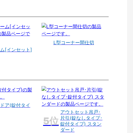
L型コーナー間仕切
ム[インセット]
ドア(錠付タイ
アウトセット吊戸･
片引(錠なしタイプ･
錠付タイプ) スタン
ダード